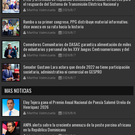
el resguardo del Sistema de Transmisión Eléctrica Nacional y
fortalecimiento de capacidades.
Martha Valenzuela
2026/8/7
Rumbo a su primer congreso, PPG distribuye material informativo;
dice avanza en su ruta hacia la historia
Martha Valenzuela
2026/8/7
Comedores Comunitarios de DASAC garantiza alimentación de miles
de voluntarios y personal de los XXV Juegos Centroamericanos y del
Caribe Santo Domingo 2026
Martha Valenzuela
2026/8/7
Senador Gustavo Lara aclara que desde 2022 no tiene participación
societaria, administrativa ni comercial en GESPRO
Martha Valenzuela
2026/8/7
MAS NOTICIAS
Eloy Tejera gana el Premio Anual Nacional de Poesía Salomé Ureña de
Henríquez 2026
Martha Valenzuela
2026/8/6
ANPA alerta sobre la creciente amenaza de la peste porcina africana
en la República Dominicana