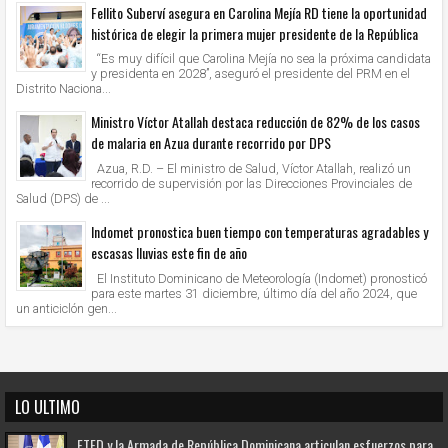
Fellito Suberví asegura en Carolina Mejía RD tiene la oportunidad
histórica de elegir la primera mujer presidente de la República
“Es muy difícil que Carolina Mejía no sea la próxima candidata
y presidenta en 2028”, aseguró el presidente del PRM en el
Distrito Naciona...
Ministro Víctor Atallah destaca reducción de 82% de los casos
de malaria en Azua durante recorrido por DPS
Azua, R.D. – El ministro de Salud, Víctor Atallah, realizó un
recorrido de supervisión por las Direcciones Provinciales de
Salud (DPS) de ...
Indomet pronostica buen tiempo con temperaturas agradables y
escasas lluvias este fin de año
El Instituto Dominicano de Meteorología (Indomet) pronosticó
para este martes 31 diciembre, último día del año 2024, que
un anticiclón gen...
LO ULTIMO
ETED y la Armada de República Dominicana articulan esfuerzos para