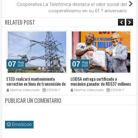
Cooperativa La Telefónica destaca el valor social del
cooperativismo en su 61.º aniversario
RELATED POST
07
07
Aug
Aug
2026
2026
ETED realizará mantenimiento
LEIDSA entrega certificado a
S
e
correctivo en línea de transmisión de
mecánico ganador de RD$37 millones
de
la región Sur
con el Loto
so
Martha Valenzuela
2026/8/7
Martha Valenzuela
2026/8/7
c
PUBLICAR UN COMENTARIO
Emoticon