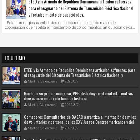
ETED y la Armada de República Dominicana articulan esfuerzos
para el resguardo del Sistema de Transmisión Eléctrica Nacional
y fortalecimiento de capacidades.
Estas prestigiosas entidades suscribieron un acuerdo marco de
cooperación que habilita el intercambio de conocimientos, articulación de ca...
LO ULTIMO
ETED y la Armada de República Dominicana articulan esfuerzos para
el resguardo del Sistema de Transmisión Eléctrica Nacional y
fortalecimiento de capacidades.
Martha Valenzuela
2026/8/7
Rumbo a su primer congreso, PPG distribuye material informativo;
dice avanza en su ruta hacia la historia
Martha Valenzuela
2026/8/7
Comedores Comunitarios de DASAC garantiza alimentación de miles
de voluntarios y personal de los XXV Juegos Centroamericanos y del
Caribe Santo Domingo 2026
Martha Valenzuela
2026/8/7