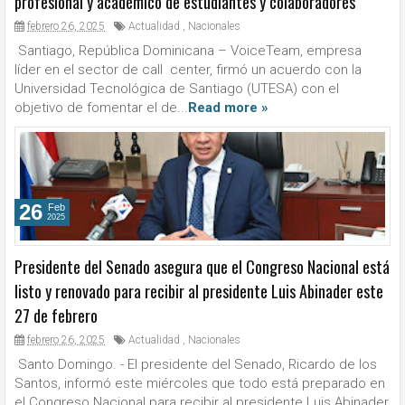
profesional y académico de estudiantes y colaboradores
febrero 26, 2025
Actualidad
,
Nacionales
Santiago, República Dominicana – VoiceTeam, empresa
líder en el sector de call center, firmó un acuerdo con la
Universidad Tecnológica de Santiago (UTESA) con el
objetivo de fomentar el de...
Read more »
26
Feb
2025
Presidente del Senado asegura que el Congreso Nacional está
listo y renovado para recibir al presidente Luis Abinader este
27 de febrero
febrero 26, 2025
Actualidad
,
Nacionales
Santo Domingo. - El presidente del Senado, Ricardo de los
Santos, informó este miércoles que todo está preparado en
el Congreso Nacional para recibir al presidente Luis Abinader