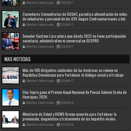
Martha Valenzuela
2026/8/7
Comedores Comunitarios de DASAC garantiza alimentación de miles
de voluntarios y personal de los XXV Juegos Centroamericanos y del
Caribe Santo Domingo 2026
Martha Valenzuela
2026/8/7
Senador Gustavo Lara aclara que desde 2022 no tiene participación
societaria, administrativa ni comercial en GESPRO
Martha Valenzuela
2026/8/7
MAS NOTICIAS
Más de 180 dirigentes sindicales de las Américas se reúnen en
República Dominicana para fortalecer el diálogo social y el trabajo
decente
Martha Valenzuela
2026/8/7
Eloy Tejera gana el Premio Anual Nacional de Poesía Salomé Ureña de
Henríquez 2026
Martha Valenzuela
2026/8/6
Ministerio de Salud y HOMS firman acuerdo para fortalecer la
prevención, diagnóstico y tratamiento de las hepatitis virales
Martha Valenzuela
2026/8/6