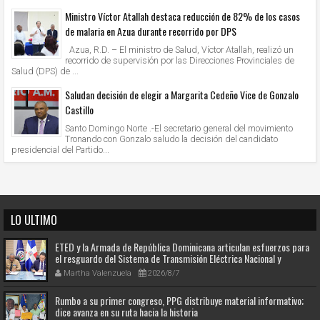
Ministro Víctor Atallah destaca reducción de 82% de los casos
de malaria en Azua durante recorrido por DPS
Azua, R.D. – El ministro de Salud, Víctor Atallah, realizó un
recorrido de supervisión por las Direcciones Provinciales de
Salud (DPS) de ...
Saludan decisión de elegir a Margarita Cedeño Vice de Gonzalo
Castillo
Santo Domingo Norte .-El secretario general del movimiento
Tronando con Gonzalo saludo la decisión del candidato
presidencial del Partido...
LO ULTIMO
ETED y la Armada de República Dominicana articulan esfuerzos para
el resguardo del Sistema de Transmisión Eléctrica Nacional y
fortalecimiento de capacidades.
Martha Valenzuela
2026/8/7
Rumbo a su primer congreso, PPG distribuye material informativo;
dice avanza en su ruta hacia la historia