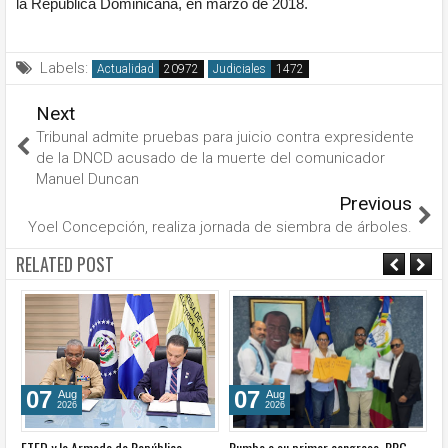
la República Dominicana, en marzo de 2018.
Labels:
Actualidad
Judiciales
Next
Tribunal admite pruebas para juicio contra expresidente
de la DNCD acusado de la muerte del comunicador
Manuel Duncan
Previous
Yoel Concepción, realiza jornada de siembra de árboles.
RELATED POST
07
07
Aug
Aug
2026
2026
n
ETED y la Armada de República
Rumbo a su primer congreso, PPG
C