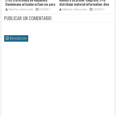
Dominicana articulan esfuerzos para
distribuye material informativo; dice
ga
el resguardo del Sistema de
avanza en su ruta hacia la historia
vo
Martha Valenzuela
2026/8/7
Martha Valenzuela
2026/8/7
Transmisión Eléctrica Nacional y
J
fortalecimiento de capacidades.
C
PUBLICAR UN COMENTARIO
Emoticon