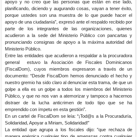
apoyo y no creo que las personas que están en ese lado,
planificando, diciendo y augurando cosas, vayan a tener éxito,
porque ustedes son una muestra de lo que puede hacer el
apoyo de una ciudadanía”, expresó ante el respaldo recibido por
parte de los integrantes de las organizaciones, quienes
acudieron a la sede del Ministerio Público con pancartas y
pronunciando consignas de apoyo a la máxima autoridad del
Ministerio Público.
Entre las entidades que acudieron a respaldar a la procuradora
general estuvo la Asociación de Fiscales Dominicanos
(FiscalDom), cuyos miembros expresaron a través de un
documento: “Desde FiscalDom hemos denunciado el hecho y
nuestro gremio ha sido claro al denunciar esta trama, de que un
golpe a ella es un golpe a todos los miembros del Ministerio
Público, y que no nos van a atemorizar y tampoco a hacernos
distraer de la lucha anticrimen de todo tipo que se ha
emprendido con ímpetu en esta gestión”.
En un cartel de FiscalDom se leía: “¡Tod@s a la Procuraduría,
Solidaridad, Apoyar a Miriam, Solidaridad!”
La entidad que agrupa a los fiscales dijo: “que rechaza de
manera enérgica cualquier tipo de amenazas contra cualquier