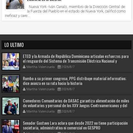
Nueva York.-Iván Canals, miembro de la Dirección Central de
la Fuerza del Pueblo en el estado de Nueva York, calificó como
ineficaz y care...
LO ULTIMO
ETED y la Armada de República Dominicana articulan esfuerzos para
el resguardo del Sistema de Transmisión Eléctrica Nacional y
fortalecimiento de capacidades.
Martha Valenzuela
2026/8/7
Rumbo a su primer congreso, PPG distribuye material informativo;
dice avanza en su ruta hacia la historia
Martha Valenzuela
2026/8/7
Comedores Comunitarios de DASAC garantiza alimentación de miles
de voluntarios y personal de los XXV Juegos Centroamericanos y del
Caribe Santo Domingo 2026
Martha Valenzuela
2026/8/7
Senador Gustavo Lara aclara que desde 2022 no tiene participación
societaria, administrativa ni comercial en GESPRO