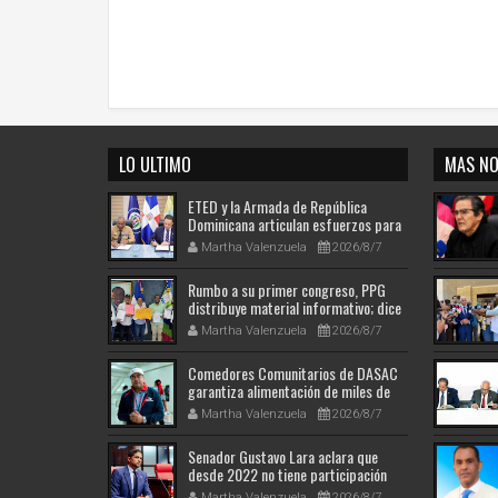
LO ULTIMO
MAS NO
ETED y la Armada de República
Dominicana articulan esfuerzos para
el resguardo del Sistema de
Martha Valenzuela
2026/8/7
Transmisión Eléctrica Nacional y
fortalecimiento de capacidades.
Rumbo a su primer congreso, PPG
distribuye material informativo; dice
avanza en su ruta hacia la historia
Martha Valenzuela
2026/8/7
Comedores Comunitarios de DASAC
garantiza alimentación de miles de
voluntarios y personal de los XXV
Martha Valenzuela
2026/8/7
Juegos Centroamericanos y del
Caribe Santo Domingo 2026
Senador Gustavo Lara aclara que
desde 2022 no tiene participación
societaria, administrativa ni
Martha Valenzuela
2026/8/7