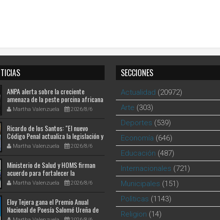
TICIAS
SECCIONES
ANPA alerta sobre la creciente
Actualidad
(20972)
amenaza de la peste porcina africana
en la República Dominicana
Arte
(303)
Martha Valenzuela
2026/8/6
Deportes
(539)
Ricardo de los Santos: "El nuevo
Código Penal actualiza la legislación y
Economía
(646)
responde a nuevas realidades
Martha Valenzuela
2026/8/6
delictivas"
Educación
(487)
Ministerio de Salud y HOMS firman
Internacionales
(721)
acuerdo para fortalecer la
prevención, diagnóstico y tratamiento
Municipales
(151)
Martha Valenzuela
2026/8/6
de las hepatitis virales
Polìticas
(1143)
Eloy Tejera gana el Premio Anual
Nacional de Poesía Salomé Ureña de
Religion
(14)
Henríquez 2026
Martha Valenzuela
2026/8/6