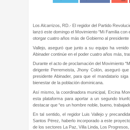
Los Alcarrizos, RD.- El regidor del Partido Revoluc
lanzó este domingo el Movimiento “Mi Familia con el
otorgar cuatro años más de Gobierno al presidente 
Vallejo, aseguró que junto a su equipo ha venid
Abinader continúe en el poder cuatro años más, tras
Durante el acto de proclamación del Movimiento “Mi
dirigente Perremeista, Jhony Colón, aseguró que
presidente Abinader, para que el mandatario sig
bienestar de la población dominicana.
Así mismo, la coordinadora municipal, Ercina Mor
esta plataforma para aportar a un segundo triunfo
destacar que “es un hombre noble, bueno, trabajado
En tal sentido, el regidor Luis Vallejo y precandi
Santos Pérez, haberlo incorporado a este proyect
de los sectores La Paz, Villa Linda, Los Progresos,