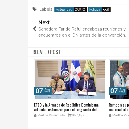
Labels:
Actualidad
Politica
Next
Senadora Faride Raful encabeza reuniones y
encuentros en el DN antes de la convención.
RELATED POST
07
07
Aug
Aug
2026
2026
e perfila como
ETED y la Armada de República Dominicana
Rumbo a su p
día de Pedro Brand en
articulan esfuerzos para el resguardo del
material info
Sistema de Transmisión Eléctrica Nacional y
hacia la histo
26/6/29
Martha Valenzuela
2026/8/7
Martha Val
fortalecimiento de capacidades.