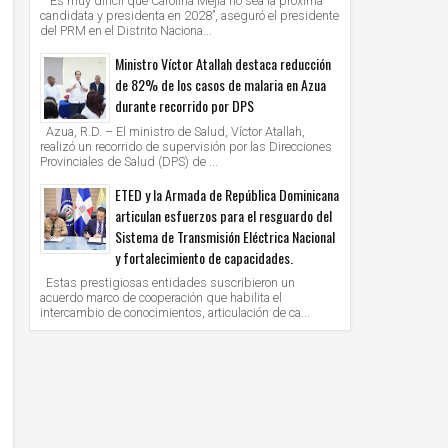
“Es muy difícil que Carolina Mejía no sea la próxima
candidata y presidenta en 2028”, aseguró el presidente
del PRM en el Distrito Naciona...
Ministro Víctor Atallah destaca reducción
de 82% de los casos de malaria en Azua
durante recorrido por DPS
Azua, R.D. – El ministro de Salud, Víctor Atallah,
realizó un recorrido de supervisión por las Direcciones
Provinciales de Salud (DPS) de ...
ETED y la Armada de República Dominicana
articulan esfuerzos para el resguardo del
Sistema de Transmisión Eléctrica Nacional
y fortalecimiento de capacidades.
Estas prestigiosas entidades suscribieron un
acuerdo marco de cooperación que habilita el
intercambio de conocimientos, articulación de ca...