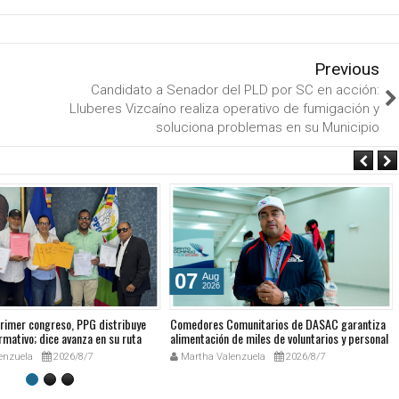
Previous
Candidato a Senador del PLD por SC en acción:
Lluberes Vizcaíno realiza operativo de fumigación y
soluciona problemas en su Municipio
07
Aug
2026
rimer congreso, PPG distribuye
Comedores Comunitarios de DASAC garantiza
rmativo; dice avanza en su ruta
alimentación de miles de voluntarios y personal
ria
de los XXV Juegos Centroamericanos y del
enzuela
2026/8/7
Martha Valenzuela
2026/8/7
Caribe Santo Domingo 2026