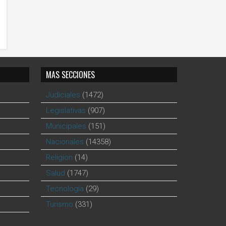
MAS SECCIONES
Judiciales
(1472)
Legislativas
(907)
Municipales
(151)
Nacionales
(14358)
Religion
(14)
Salud
(1747)
Tecnología
(29)
Turismo
(331)