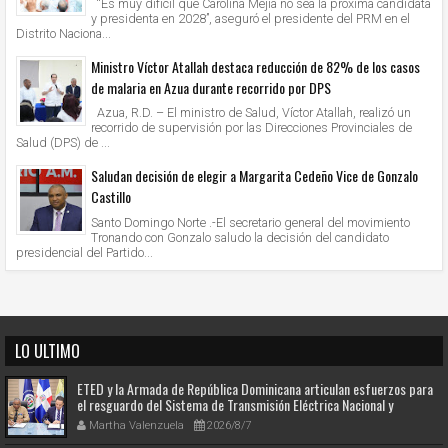
“Es muy difícil que Carolina Mejía no sea la próxima candidata
y presidenta en 2028”, aseguró el presidente del PRM en el
Distrito Naciona...
Ministro Víctor Atallah destaca reducción de 82% de los casos
de malaria en Azua durante recorrido por DPS
Azua, R.D. – El ministro de Salud, Víctor Atallah, realizó un
recorrido de supervisión por las Direcciones Provinciales de
Salud (DPS) de ...
Saludan decisión de elegir a Margarita Cedeño Vice de Gonzalo
Castillo
Santo Domingo Norte .-El secretario general del movimiento
Tronando con Gonzalo saludo la decisión del candidato
presidencial del Partido...
LO ULTIMO
ETED y la Armada de República Dominicana articulan esfuerzos para
el resguardo del Sistema de Transmisión Eléctrica Nacional y
fortalecimiento de capacidades.
Martha Valenzuela
2026/8/7