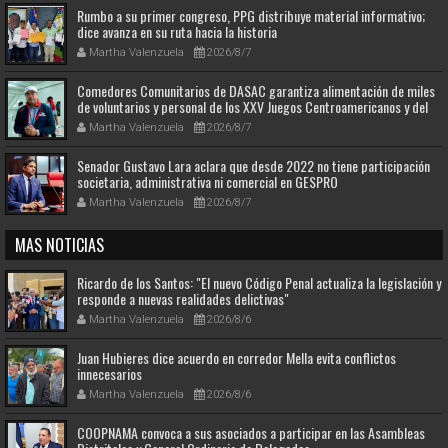
Rumbo a su primer congreso, PPG distribuye material informativo;
dice avanza en su ruta hacia la historia
Martha Valenzuela
2026/8/7
Comedores Comunitarios de DASAC garantiza alimentación de miles
de voluntarios y personal de los XXV Juegos Centroamericanos y del
Caribe Santo Domingo 2026
Martha Valenzuela
2026/8/7
Senador Gustavo Lara aclara que desde 2022 no tiene participación
societaria, administrativa ni comercial en GESPRO
Martha Valenzuela
2026/8/7
MAS NOTICIAS
Ricardo de los Santos: "El nuevo Código Penal actualiza la legislación y
responde a nuevas realidades delictivas"
Martha Valenzuela
2026/8/6
Juan Hubieres dice acuerdo en corredor Mella evita conflictos
innecesarios
Martha Valenzuela
2026/8/6
COOPNAMA convoca a sus asociados a participar en las Asambleas