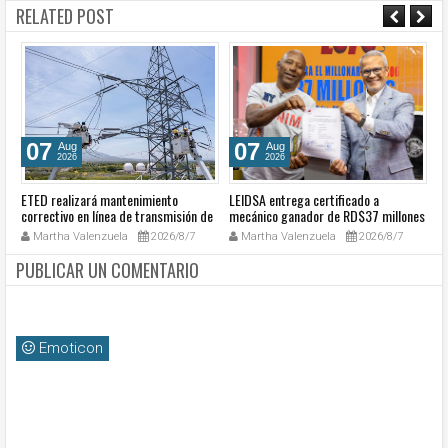
RELATED POST
07
07
Aug
Aug
2026
2026
ETED realizará mantenimiento
LEIDSA entrega certificado a
S
a
correctivo en línea de transmisión de
mecánico ganador de RD$37 millones
de
go
la región Sur
con el Loto
so
Martha Valenzuela
2026/8/7
Martha Valenzuela
2026/8/7
c
PUBLICAR UN COMENTARIO
Emoticon