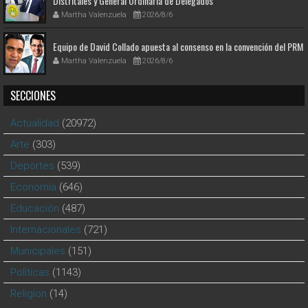
Distritales y General Ordinaria de Delegados
Martha Valenzuela
2026/8/6
Equipo de David Collado apuesta al consenso en la convención del PRM
Martha Valenzuela
2026/8/6
SECCIONES
Actualidad
(20972)
Arte
(303)
Deportes
(539)
Economía
(646)
Educación
(487)
Internacionales
(721)
Municipales
(151)
Polìticas
(1143)
Religion
(14)