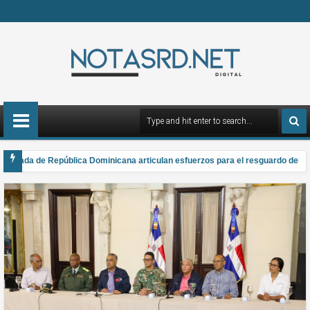
rmada de República Dominicana articulan esfuerzos para el resguardo del Sist
 gana el Premio Anual Nacional de Poesía Salomé Ureña de Henríquez 2026