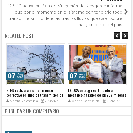
DGSPC activa su Plan de Mitigación de Riesgos e informa
que por el momento en el sistema penitenciario todo
transcurre sin incidencias tras las lluvias que caen sobre
una gran parte del país
RELATED POST
07
07
Aug
Aug
2026
2026
ETED realizará mantenimiento
LEIDSA entrega certificado a
S
a
correctivo en línea de transmisión de
mecánico ganador de RD$37 millones
de
go
la región Sur
con el Loto
so
Martha Valenzuela
2026/8/7
Martha Valenzuela
2026/8/7
c
PUBLICAR UN COMENTARIO