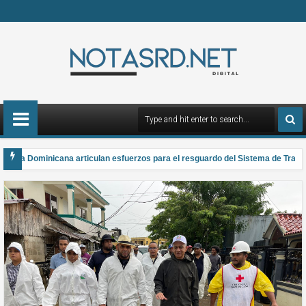
ica Dominicana articulan esfuerzos para el resguardo del Sistema de Transmis
 Anual Nacional de Poesía Salomé Ureña de Henríquez 2026