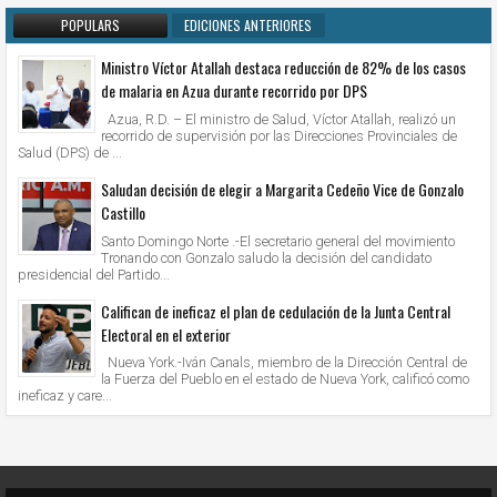
POPULARS
EDICIONES ANTERIORES
Ministro Víctor Atallah destaca reducción de 82% de los casos
de malaria en Azua durante recorrido por DPS
Azua, R.D. – El ministro de Salud, Víctor Atallah, realizó un
recorrido de supervisión por las Direcciones Provinciales de
Salud (DPS) de ...
Saludan decisión de elegir a Margarita Cedeño Vice de Gonzalo
Castillo
Santo Domingo Norte .-El secretario general del movimiento
Tronando con Gonzalo saludo la decisión del candidato
presidencial del Partido...
Califican de ineficaz el plan de cedulación de la Junta Central
Electoral en el exterior
Nueva York.-Iván Canals, miembro de la Dirección Central de
la Fuerza del Pueblo en el estado de Nueva York, calificó como
ineficaz y care...