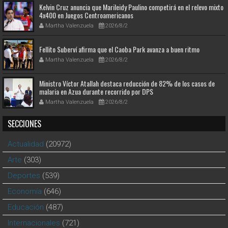
Kelvin Cruz anuncia que Marileidy Paulino competirá en el relevo mixto
4x400 en Juegos Centroamericanos
Martha Valenzuela
2026/8/2
Fellito Suberví afirma que el Caoba Park avanza a buen ritmo
Martha Valenzuela
2026/8/2
Ministro Víctor Atallah destaca reducción de 82% de los casos de
malaria en Azua durante recorrido por DPS
Martha Valenzuela
2026/8/2
SECCIONES
Actualidad
(20972)
Arte
(303)
Deportes
(539)
Economía
(646)
Educación
(487)
Internacionales
(721)