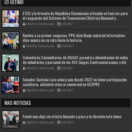
LO ULTIMO
ETED y la Armada de República Dominicana articulan esfuerzos para
el resguardo del Sistema de Transmisión Eléctrica Nacional y
fortalecimiento de capacidades.
Martha Valenzuela
2026/8/7
Rumbo a su primer congreso, PPG distribuye material informativo;
dice avanza en su ruta hacia la historia
Martha Valenzuela
2026/8/7
Comedores Comunitarios de DASAC garantiza alimentación de miles
de voluntarios y personal de los XXV Juegos Centroamericanos y del
Caribe Santo Domingo 2026
Martha Valenzuela
2026/8/7
Senador Gustavo Lara aclara que desde 2022 no tiene participación
societaria, administrativa ni comercial en GESPRO
Martha Valenzuela
2026/8/7
MAS NOTICIAS
Fenatrano deja sin efecto llamado a paro a la derecha este lunes
Martha Valenzuela
2026/8/2