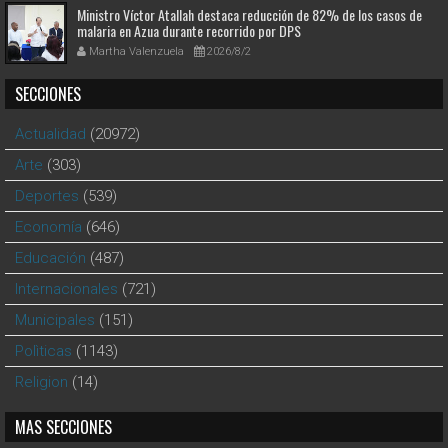
Ministro Víctor Atallah destaca reducción de 82% de los casos de
malaria en Azua durante recorrido por DPS
Martha Valenzuela
2026/8/2
SECCIONES
Actualidad
(20972)
Arte
(303)
Deportes
(539)
Economía
(646)
Educación
(487)
Internacionales
(721)
Municipales
(151)
Polìticas
(1143)
Religion
(14)
MAS SECCIONES