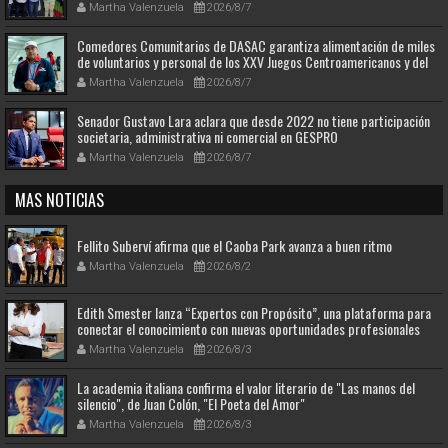
Martha Valenzuela
2026/8/7
Comedores Comunitarios de DASAC garantiza alimentación de miles
de voluntarios y personal de los XXV Juegos Centroamericanos y del
Caribe Santo Domingo 2026
Martha Valenzuela
2026/8/7
Senador Gustavo Lara aclara que desde 2022 no tiene participación
societaria, administrativa ni comercial en GESPRO
Martha Valenzuela
2026/8/7
MAS NOTICIAS
Fellito Suberví afirma que el Caoba Park avanza a buen ritmo
Martha Valenzuela
2026/8/2
Edith Smester lanza “Expertos con Propósito”, una plataforma para
conectar el conocimiento con nuevas oportunidades profesionales
Martha Valenzuela
2026/8/3
La academia italiana confirma el valor literario de "Las manos del
silencio", de Juan Colón, "El Poeta del Amor"
Martha Valenzuela
2026/8/3