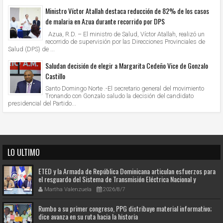
Ministro Víctor Atallah destaca reducción de 82% de los casos
de malaria en Azua durante recorrido por DPS
Azua, R.D. – El ministro de Salud, Víctor Atallah, realizó un
recorrido de supervisión por las Direcciones Provinciales de
Salud (DPS) de ...
Saludan decisión de elegir a Margarita Cedeño Vice de Gonzalo
Castillo
Santo Domingo Norte .-El secretario general del movimiento
Tronando con Gonzalo saludo la decisión del candidato
presidencial del Partido...
LO ULTIMO
ETED y la Armada de República Dominicana articulan esfuerzos para
el resguardo del Sistema de Transmisión Eléctrica Nacional y
fortalecimiento de capacidades.
Martha Valenzuela
2026/8/7
Rumbo a su primer congreso, PPG distribuye material informativo;
dice avanza en su ruta hacia la historia