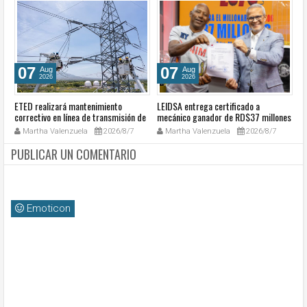
07
07
Aug
Aug
2026
2026
ETED realizará mantenimiento
LEIDSA entrega certificado a
S
e
correctivo en línea de transmisión de
mecánico ganador de RD$37 millones
de
la región Sur
con el Loto
so
Martha Valenzuela
2026/8/7
Martha Valenzuela
2026/8/7
c
PUBLICAR UN COMENTARIO
Emoticon