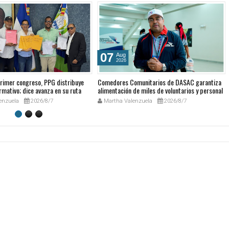
07
Aug
2026
rimer congreso, PPG distribuye
Comedores Comunitarios de DASAC garantiza
rmativo; dice avanza en su ruta
alimentación de miles de voluntarios y personal
ria
de los XXV Juegos Centroamericanos y del
enzuela
2026/8/7
Martha Valenzuela
2026/8/7
Caribe Santo Domingo 2026