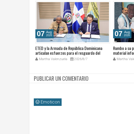
07
07
Aug
Aug
2026
2026
sita presidente del
ETED y la Armada de República Dominicana
Rumbo a su p
iso de colaboración
articulan esfuerzos para el resguardo del
material info
Sistema de Transmisión Eléctrica Nacional y
hacia la histo
26/7/27
Martha Valenzuela
2026/8/7
Martha Val
fortalecimiento de capacidades.
PUBLICAR UN COMENTARIO
Emoticon