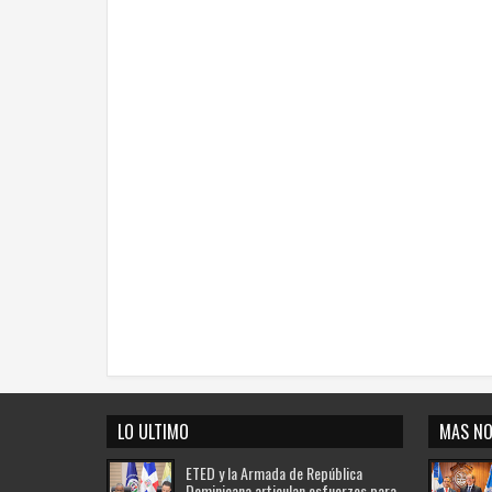
LO ULTIMO
MAS NO
ETED y la Armada de República
Dominicana articulan esfuerzos para