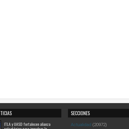
TICIAS
SECCIONES
ITLA y UASD fortalecen alianza
Actualidad
(20972)
estratégica para impulsar la