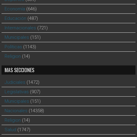
Economía
(646)
Educación
(487)
Internacionales
(721)
Municipales
(151)
Polìticas
(1143)
Religion
(14)
MAS SECCIONES
Judiciales
(1472)
Legislativas
(907)
Municipales
(151)
Nacionales
(14358)
Religion
(14)
Salud
(1747)