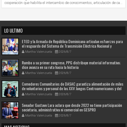
cooperación que habilita el intercambio de conocimientos, articulación de ca...
LO ULTIMO
ETED y la Armada de República Dominicana articulan esfuerzos para
el resguardo del Sistema de Transmisión Eléctrica Nacional y
fortalecimiento de capacidades.
Martha Valenzuela
2026/8/7
Rumbo a su primer congreso, PPG distribuye material informativo;
dice avanza en su ruta hacia la historia
Martha Valenzuela
2026/8/7
Comedores Comunitarios de DASAC garantiza alimentación de miles
de voluntarios y personal de los XXV Juegos Centroamericanos y del
Caribe Santo Domingo 2026
Martha Valenzuela
2026/8/7
Senador Gustavo Lara aclara que desde 2022 no tiene participación
societaria, administrativa ni comercial en GESPRO
Martha Valenzuela
2026/8/7