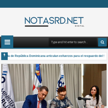
mada de República Dominicana articulan esfuerzos para el resguardo del Siste
gana el Premio Anual Nacional de Poesía Salomé Ureña de Henríquez 2026