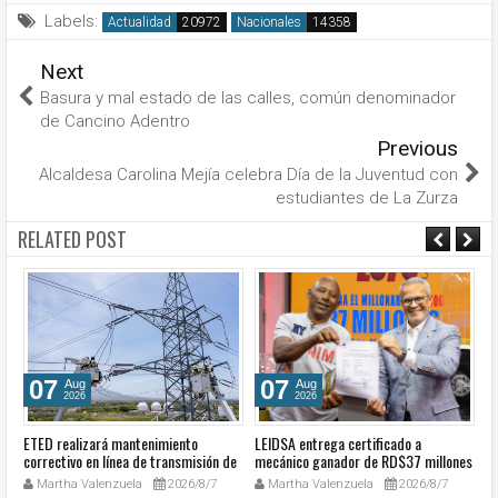
Labels:
Actualidad
Nacionales
Next
Basura y mal estado de las calles, común denominador
de Cancino Adentro
Previous
Alcaldesa Carolina Mejía celebra Día de la Juventud con
estudiantes de La Zurza
RELATED POST
07
07
Aug
Aug
2026
2026
ETED realizará mantenimiento
LEIDSA entrega certificado a
S
e
correctivo en línea de transmisión de
mecánico ganador de RD$37 millones
de
la región Sur
con el Loto
so
Martha Valenzuela
2026/8/7
Martha Valenzuela
2026/8/7
c