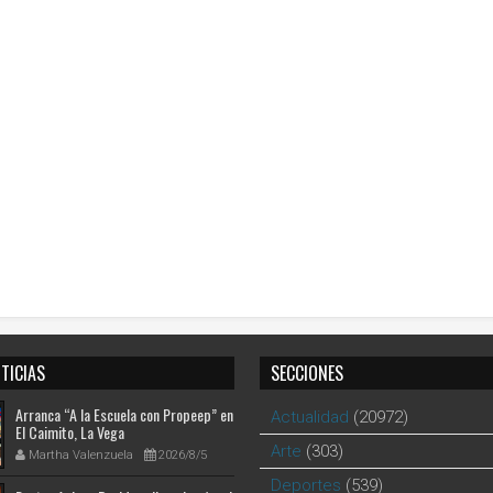
TICIAS
SECCIONES
Arranca “A la Escuela con Propeep” en
Actualidad
(20972)
El Caimito, La Vega
Arte
(303)
Martha Valenzuela
2026/8/5
Deportes
(539)