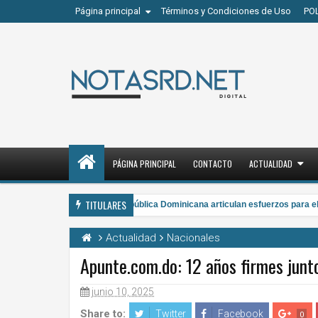
Página principal
Términos y Condiciones de Uso
PO
PÁGINA PRINCIPAL
CONTACTO
ACTUALIDAD
TITULARES
ETED y la Armada de República Dominicana articulan esfuerzos para el re
3 PM
Actualidad
Nacionales
Apunte.com.do: 12 años firmes junto
junio 10, 2025
7
Aug
2026
Share to:
Twitter
Facebook
0