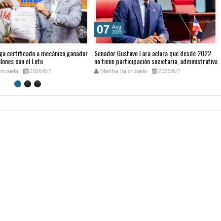
07
Aug
2026
ga certificado a mecánico ganador
Senador Gustavo Lara aclara que desde 2022
lones con el Loto
no tiene participación societaria, administrativa
ni comercial en GESPRO
enzuela
2026/8/7
Martha Valenzuela
2026/8/7