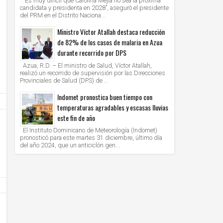
“Es muy difícil que Carolina Mejía no sea la próxima
candidata y presidenta en 2028”, aseguró el presidente
del PRM en el Distrito Naciona...
Ministro Víctor Atallah destaca reducción
de 82% de los casos de malaria en Azua
durante recorrido por DPS
Azua, R.D. – El ministro de Salud, Víctor Atallah,
realizó un recorrido de supervisión por las Direcciones
Provinciales de Salud (DPS) de ...
Indomet pronostica buen tiempo con
temperaturas agradables y escasas lluvias
este fin de año
El Instituto Dominicano de Meteorología (Indomet)
pronosticó para este martes 31 diciembre, último día
del año 2024, que un anticiclón gen...