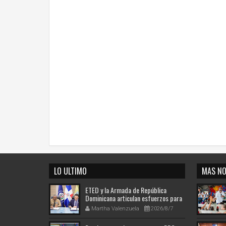
LO ULTIMO
MAS NO
ETED y la Armada de República
Dominicana articulan esfuerzos para
el resguardo del Sistema de
Martha Valenzuela
2026/8/7
Transmisión Eléctrica Nacional y
fortalecimiento de capacidades.