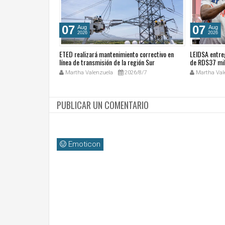
07
07
Aug
Aug
2026
2026
cales de las
ETED realizará mantenimiento correctivo en
LEIDSA entre
ública Dominicana
línea de transmisión de la región Sur
de RD$37 mil
ocial y el trabajo
26/8/7
Martha Valenzuela
2026/8/7
Martha Val
PUBLICAR UN COMENTARIO
Emoticon