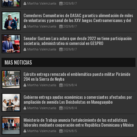
Martha Valenzuela
2026/8/7
Comedores Comunitarios de DASAC garantiza alimentación de miles
de voluntarios y personal de los XXV Juegos Centroamericanos y del
Caribe Santo Domingo 2026
Martha Valenzuela
2026/8/7
Senador Gustavo Lara aclara que desde 2022 no tiene participación
societaria, administrativa ni comercial en GESPRO
Martha Valenzuela
2026/8/7
MAS NOTICIAS
Ejército entrega remozado el emblemático puesto militar Pirámide
204 en la Sierra de Neyba
Martha Valenzuela
2026/8/4
Gobierno entrega ayudas económicas a comerciantes afectados por
ampliación de avenida Los Beisbolistas en Manoguayabo
Martha Valenzuela
2026/8/4
Ministerio de Trabajo anuncia fortalecimiento de las estadísticas
laborales mediante cooperación entre República Dominicana y México
Martha Valenzuela
2026/8/5