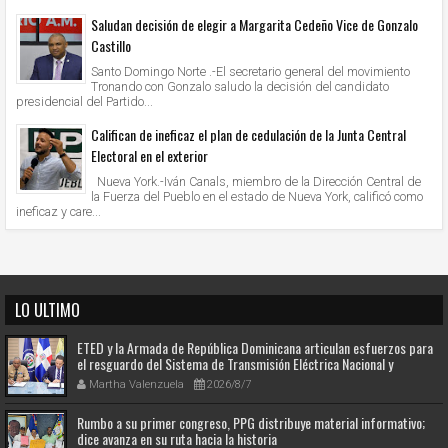
Saludan decisión de elegir a Margarita Cedeño Vice de Gonzalo
Castillo
Santo Domingo Norte .-El secretario general del movimiento
Tronando con Gonzalo saludo la decisión del candidato
presidencial del Partido...
Califican de ineficaz el plan de cedulación de la Junta Central
Electoral en el exterior
Nueva York.-Iván Canals, miembro de la Dirección Central de
la Fuerza del Pueblo en el estado de Nueva York, calificó como
ineficaz y care...
LO ULTIMO
ETED y la Armada de República Dominicana articulan esfuerzos para
el resguardo del Sistema de Transmisión Eléctrica Nacional y
fortalecimiento de capacidades.
Martha Valenzuela
2026/8/7
Rumbo a su primer congreso, PPG distribuye material informativo;
dice avanza en su ruta hacia la historia