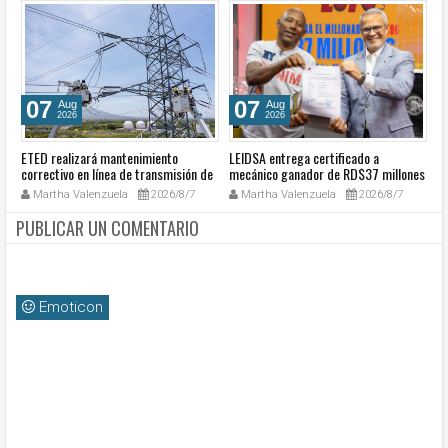
07
07
Aug
Aug
2026
2026
ETED realizará mantenimiento
LEIDSA entrega certificado a
S
e
correctivo en línea de transmisión de
mecánico ganador de RD$37 millones
de
la región Sur
con el Loto
so
Martha Valenzuela
2026/8/7
Martha Valenzuela
2026/8/7
c
PUBLICAR UN COMENTARIO
Emoticon