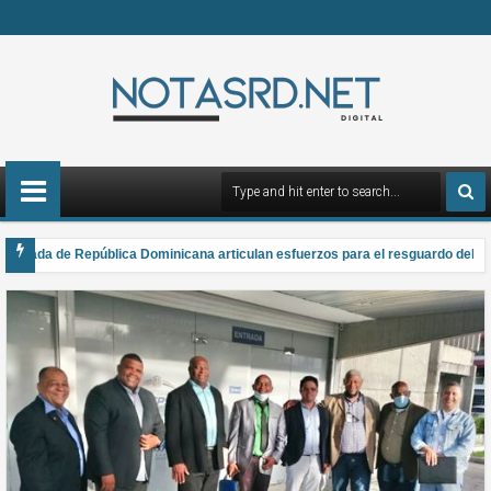
rmada de República Dominicana articulan esfuerzos para el resguardo del Sist
 gana el Premio Anual Nacional de Poesía Salomé Ureña de Henríquez 2026