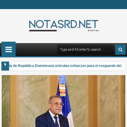
ada de República Dominicana articulan esfuerzos para el resguardo del Sistem
gana el Premio Anual Nacional de Poesía Salomé Ureña de Henríquez 2026