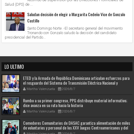
Salud (DPS) de ...
Saludan decisión de elegir a Margarita Cedeño Vice de Gonzalo
Castillo
Santo Domingo Norte .-El secretario general del movimiento
Tronando con Gonzalo saludo la decisión del candidato
presidencial del Partido...
LO ULTIMO
ETED y la Armada de República Dominicana articulan esfuerzos para
el resguardo del Sistema de Transmisión Eléctrica Nacional y
fortalecimiento de capacidades.
Martha Valenzuela
2026/8/7
Rumbo a su primer congreso, PPG distribuye material informativo;
dice avanza en su ruta hacia la historia
Martha Valenzuela
2026/8/7
Comedores Comunitarios de DASAC garantiza alimentación de miles
de voluntarios y personal de los XXV Juegos Centroamericanos y del
Caribe Santo Domingo 2026
Martha Valenzuela
2026/8/7