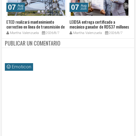
07
07
Aug
Aug
2026
2026
ETED realizará mantenimiento
LEIDSA entrega certificado a
S
e
correctivo en línea de transmisión de
mecánico ganador de RD$37 millones
de
la región Sur
con el Loto
so
Martha Valenzuela
2026/8/7
Martha Valenzuela
2026/8/7
c
PUBLICAR UN COMENTARIO
Emoticon