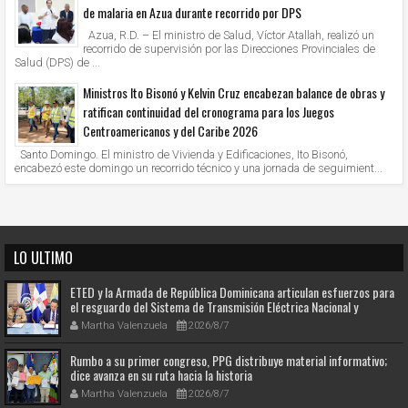
de malaria en Azua durante recorrido por DPS
Azua, R.D. – El ministro de Salud, Víctor Atallah, realizó un
recorrido de supervisión por las Direcciones Provinciales de
Salud (DPS) de ...
Ministros Ito Bisonó y Kelvin Cruz encabezan balance de obras y
ratifican continuidad del cronograma para los Juegos
Centroamericanos y del Caribe 2026
Santo Domingo. El ministro de Vivienda y Edificaciones, Ito Bisonó,
encabezó este domingo un recorrido técnico y una jornada de seguimient...
LO ULTIMO
ETED y la Armada de República Dominicana articulan esfuerzos para
el resguardo del Sistema de Transmisión Eléctrica Nacional y
fortalecimiento de capacidades.
Martha Valenzuela
2026/8/7
Rumbo a su primer congreso, PPG distribuye material informativo;
dice avanza en su ruta hacia la historia
Martha Valenzuela
2026/8/7