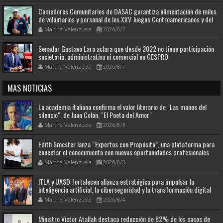
Comedores Comunitarios de DASAC garantiza alimentación de miles
de voluntarios y personal de los XXV Juegos Centroamericanos y del
Caribe Santo Domingo 2026
Martha Valenzuela
2026/8/7
Senador Gustavo Lara aclara que desde 2022 no tiene participación
societaria, administrativa ni comercial en GESPRO
Martha Valenzuela
2026/8/7
MAS NOTICIAS
La academia italiana confirma el valor literario de "Las manos del
silencio", de Juan Colón, "El Poeta del Amor"
Martha Valenzuela
2026/8/3
Edith Smester lanza “Expertos con Propósito”, una plataforma para
conectar el conocimiento con nuevas oportunidades profesionales
Martha Valenzuela
2026/8/3
ITLA y UASD fortalecen alianza estratégica para impulsar la
inteligencia artificial, la ciberseguridad y la transformación digital
Martha Valenzuela
2026/8/4
Ministro Víctor Atallah destaca reducción de 82% de los casos de