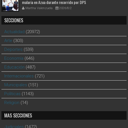
malaria en Azua durante recorrido por DPS
Martha Valenzuela
2026/8/2
SECCIONES
Actualidad
(20972)
Arte
(303)
Deportes
(539)
Economía
(646)
Educación
(487)
Internacionales
(721)
Municipales
(151)
Polìticas
(1143)
Religion
(14)
MAS SECCIONES
Judiciales
(1472)