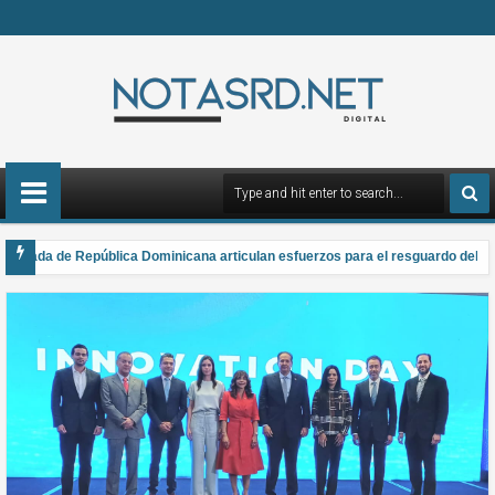
rmada de República Dominicana articulan esfuerzos para el resguardo del Sist
 gana el Premio Anual Nacional de Poesía Salomé Ureña de Henríquez 2026