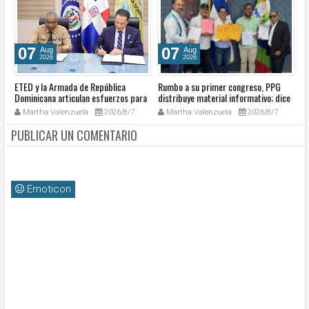
07
07
Aug
Aug
2026
2026
ETED y la Armada de República
Rumbo a su primer congreso, PPG
C
Dominicana articulan esfuerzos para
distribuye material informativo; dice
ga
el resguardo del Sistema de
avanza en su ruta hacia la historia
vo
Martha Valenzuela
2026/8/7
Martha Valenzuela
2026/8/7
Transmisión Eléctrica Nacional y
J
fortalecimiento de capacidades.
C
PUBLICAR UN COMENTARIO
Emoticon