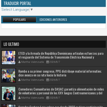
TRADUCIR PORTAL
Select Language
▼
POPULARS
EDICIONES ANTERIORES
LO ULTIMO
ETED y la Armada de República Dominicana articulan esfuerzos para
el resguardo del Sistema de Transmisión Eléctrica Nacional y
fortalecimiento de capacidades.
Martha Valenzuela
2026/8/7
Rumbo a su primer congreso, PPG distribuye material informativo;
dice avanza en su ruta hacia la historia
Martha Valenzuela
2026/8/7
Comedores Comunitarios de DASAC garantiza alimentación de miles
de voluntarios y personal de los XXV Juegos Centroamericanos y del
Caribe Santo Domingo 2026
Martha Valenzuela
2026/8/7
Senador Gustavo Lara aclara que desde 2022 no tiene participación