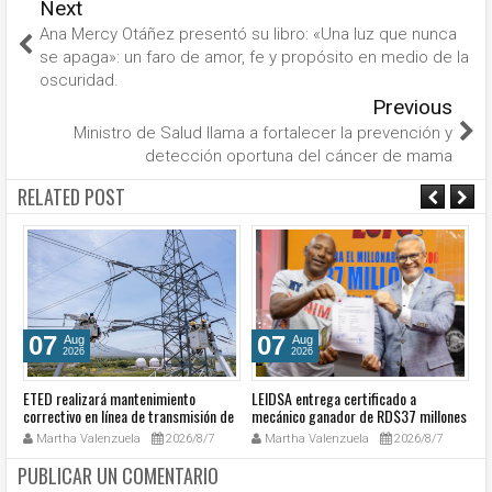
Next
Ana Mercy Otáñez presentó su libro: «Una luz que nunca
se apaga»: un faro de amor, fe y propósito en medio de la
oscuridad.
Previous
Ministro de Salud llama a fortalecer la prevención y
detección oportuna del cáncer de mama
RELATED POST
07
07
Aug
Aug
2026
2026
ETED realizará mantenimiento
LEIDSA entrega certificado a
S
e
correctivo en línea de transmisión de
mecánico ganador de RD$37 millones
de
la región Sur
con el Loto
so
Martha Valenzuela
2026/8/7
Martha Valenzuela
2026/8/7
c
PUBLICAR UN COMENTARIO