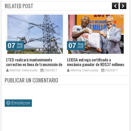
RELATED POST
07
07
Aug
Aug
2026
2026
ETED realizará mantenimiento
LEIDSA entrega certificado a
S
a
correctivo en línea de transmisión de
mecánico ganador de RD$37 millones
de
go
la región Sur
con el Loto
so
Martha Valenzuela
2026/8/7
Martha Valenzuela
2026/8/7
c
PUBLICAR UN COMENTARIO
Emoticon