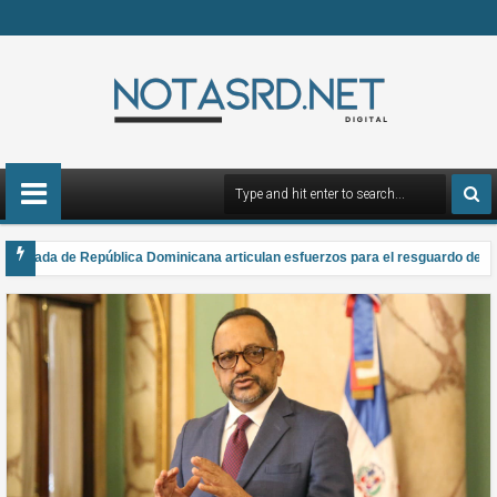
Armada de República Dominicana articulan esfuerzos para el resguardo del Sis
a gana el Premio Anual Nacional de Poesía Salomé Ureña de Henríquez 2026