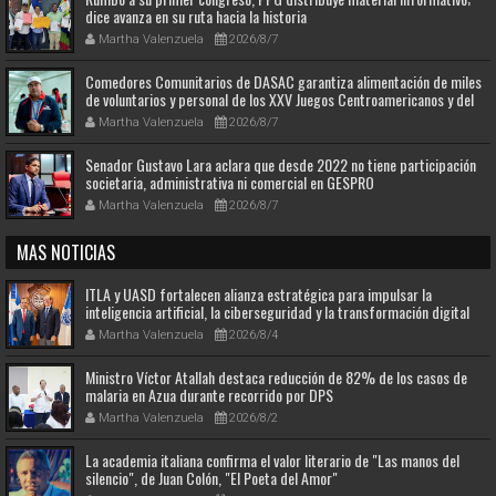
dice avanza en su ruta hacia la historia
Martha Valenzuela
2026/8/7
Comedores Comunitarios de DASAC garantiza alimentación de miles
de voluntarios y personal de los XXV Juegos Centroamericanos y del
Caribe Santo Domingo 2026
Martha Valenzuela
2026/8/7
Senador Gustavo Lara aclara que desde 2022 no tiene participación
societaria, administrativa ni comercial en GESPRO
Martha Valenzuela
2026/8/7
MAS NOTICIAS
ITLA y UASD fortalecen alianza estratégica para impulsar la
inteligencia artificial, la ciberseguridad y la transformación digital
Martha Valenzuela
2026/8/4
Ministro Víctor Atallah destaca reducción de 82% de los casos de
malaria en Azua durante recorrido por DPS
Martha Valenzuela
2026/8/2
La academia italiana confirma el valor literario de "Las manos del
silencio", de Juan Colón, "El Poeta del Amor"