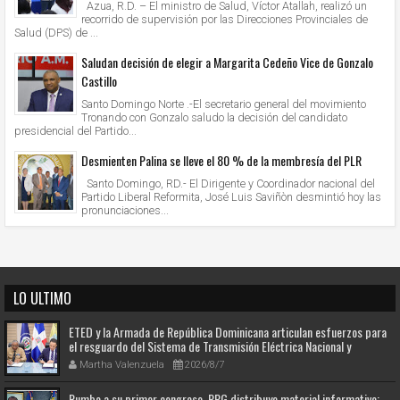
Azua, R.D. – El ministro de Salud, Víctor Atallah, realizó un
recorrido de supervisión por las Direcciones Provinciales de
Salud (DPS) de ...
Saludan decisión de elegir a Margarita Cedeño Vice de Gonzalo
Castillo
Santo Domingo Norte .-El secretario general del movimiento
Tronando con Gonzalo saludo la decisión del candidato
presidencial del Partido...
Desmienten Palina se lleve el 80 % de la membresía del PLR
Santo Domingo, RD.- El Dirigente y Coordinador nacional del
Partido Liberal Reformita, José Luis Saviñòn desmintió hoy las
pronunciaciones...
LO ULTIMO
ETED y la Armada de República Dominicana articulan esfuerzos para
el resguardo del Sistema de Transmisión Eléctrica Nacional y
fortalecimiento de capacidades.
Martha Valenzuela
2026/8/7
Rumbo a su primer congreso, PPG distribuye material informativo;