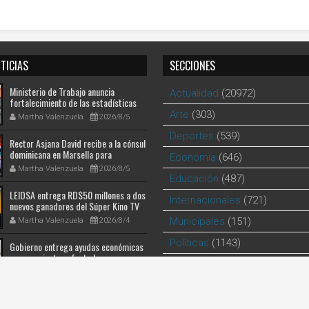
TICIAS
SECCIONES
Ministerio de Trabajo anuncia
Actualidad
(20972)
fortalecimiento de las estadísticas
laborales mediante cooperación entre
Arte
(303)
Martha Valenzuela
2026/8/5
República Dominicana y México
Deportes
(539)
Rector Asjana David recibe a la cónsul
dominicana en Marsella para
Economía
(646)
fortalecer la formación de la
Martha Valenzuela
2026/8/5
diáspora
Educación
(487)
LEIDSA entrega RD$50 millones a dos
Internacionales
(721)
nuevos ganadores del Súper Kino TV
Municipales
(151)
Martha Valenzuela
2026/8/4
Polìticas
(1143)
Gobierno entrega ayudas económicas
a comerciantes afectados por
Religion
(14)
ampliación de avenida Los
Martha Valenzuela
2026/8/4
Beisbolistas en Manoguayabo