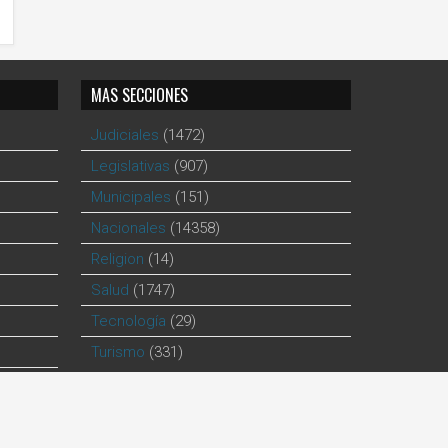
MAS SECCIONES
Judiciales
(1472)
Legislativas
(907)
Municipales
(151)
Nacionales
(14358)
Religion
(14)
Salud
(1747)
Tecnología
(29)
Turismo
(331)
hecho por
Leonardo Castillo