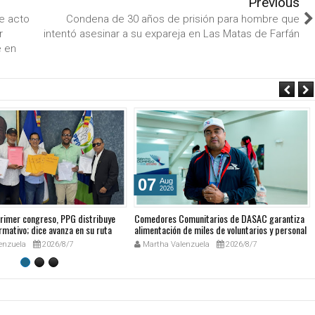
Previous
e acto
Condena de 30 años de prisión para hombre que
r
intentó asesinar a su expareja en Las Matas de Farfán
e en
07
Aug
2026
rimer congreso, PPG distribuye
Comedores Comunitarios de DASAC garantiza
rmativo; dice avanza en su ruta
alimentación de miles de voluntarios y personal
ria
de los XXV Juegos Centroamericanos y del
enzuela
2026/8/7
Martha Valenzuela
2026/8/7
Caribe Santo Domingo 2026