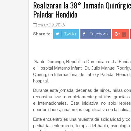
Realizaran la 38° Jornada Quirúrgic
Paladar Hendido
enero 29, 2026
Share to:
Twitter
Facebook
0
Santo Domingo, República Dominicana -.La Fundac
el Hospital Materno Infantil Dr. Julio Manuel Rodrí
Quirúrgica Internacional de Labio y Paladar Hendido
hospital.
Durante esta jornada, decenas de niños, niñas con 
reconstructivas completamente gratuitas, gracias a 
e internacionales. Esta iniciativa no solo repr
oportunidades, una mejora significativa en la calida
Este encuentro es una muestra de solidaridad y co
pediatría, enfermería, terapia del habla, psicologí