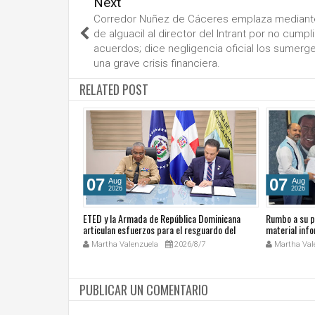
Next
Corredor Nuñez de Cáceres emplaza mediant
de alguacil al director del Intrant por no cumpli
acuerdos; dice negligencia oficial los sumerg
una grave crisis financiera.
RELATED POST
07
07
Aug
Aug
2026
2026
sita presidente del
ETED y la Armada de República Dominicana
Rumbo a su p
iso de colaboración
articulan esfuerzos para el resguardo del
material info
Sistema de Transmisión Eléctrica Nacional y
hacia la histo
26/7/27
Martha Valenzuela
2026/8/7
Martha Val
fortalecimiento de capacidades.
PUBLICAR UN COMENTARIO