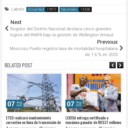
Labels:
Actualidad
Nacionales
Next
Regidor del Distrito Nacional destaca cinco grandes
logros del INAPA bajo la gestión de Wellington Arnaud
Previous
Moscoso Puello registra tasa de mortalidad hospitalaria
de 1.6 % en 2025
RELATED POST
07
07
Aug
Aug
2026
2026
ETED realizará mantenimiento
LEIDSA entrega certificado a
S
e
correctivo en línea de transmisión de
mecánico ganador de RD$37 millones
de
la región Sur
con el Loto
so