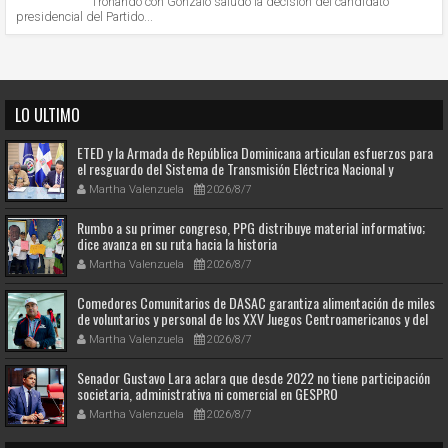
Tronando con Gonzalo saludo la decisión del candidato
presidencial del Partido...
LO ULTIMO
ETED y la Armada de República Dominicana articulan esfuerzos para
el resguardo del Sistema de Transmisión Eléctrica Nacional y
fortalecimiento de capacidades.
Martha Valenzuela
2026/8/7
Rumbo a su primer congreso, PPG distribuye material informativo;
dice avanza en su ruta hacia la historia
Martha Valenzuela
2026/8/7
Comedores Comunitarios de DASAC garantiza alimentación de miles
de voluntarios y personal de los XXV Juegos Centroamericanos y del
Caribe Santo Domingo 2026
Martha Valenzuela
2026/8/7
Senador Gustavo Lara aclara que desde 2022 no tiene participación
societaria, administrativa ni comercial en GESPRO
Martha Valenzuela
2026/8/7