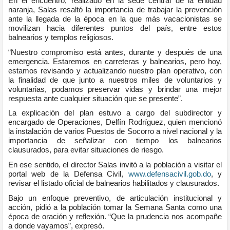
En el encuentro, realizado en la sede central de la entidad
naranja, Salas resaltó la importancia de trabajar la prevención
ante la llegada de la época en la que más vacacionistas se
movilizan hacia diferentes puntos del país, entre estos
balnearios y templos religiosos.
“Nuestro compromiso está antes, durante y después de una
emergencia. Estaremos en carreteras y balnearios, pero hoy,
estamos revisando y actualizando nuestro plan operativo, con
la finalidad de que junto a nuestros miles de voluntarios y
voluntarias, podamos preservar vidas y brindar una mejor
respuesta ante cualquier situación que se presente”.
La explicación del plan estuvo a cargo del subdirector y
encargado de Operaciones, Delfín Rodríguez, quien mencionó
la instalación de varios Puestos de Socorro a nivel nacional y la
importancia de señalizar con tiempo los balnearios
clausurados, para evitar situaciones de riesgo.
En ese sentido, el director Salas invitó a la población a visitar el
portal web de la Defensa Civil,
www.defensacivil.gob.do
, y
revisar el listado oficial de balnearios habilitados y clausurados.
Bajo un enfoque preventivo, de articulación institucional y
acción, pidió a la población tomar la Semana Santa como una
época de oración y reflexión. “Que la prudencia nos acompañe
a donde vayamos”, expresó.