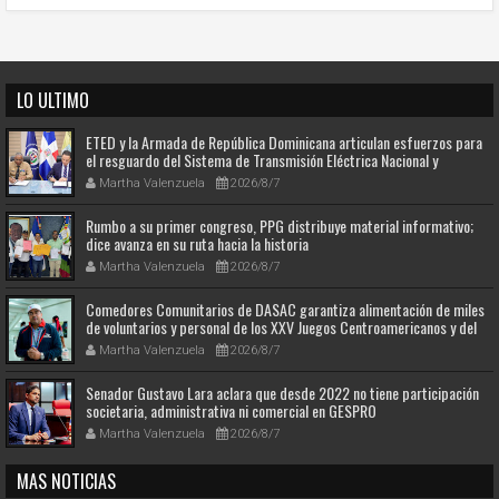
LO ULTIMO
ETED y la Armada de República Dominicana articulan esfuerzos para
el resguardo del Sistema de Transmisión Eléctrica Nacional y
fortalecimiento de capacidades.
Martha Valenzuela
2026/8/7
Rumbo a su primer congreso, PPG distribuye material informativo;
dice avanza en su ruta hacia la historia
Martha Valenzuela
2026/8/7
Comedores Comunitarios de DASAC garantiza alimentación de miles
de voluntarios y personal de los XXV Juegos Centroamericanos y del
Caribe Santo Domingo 2026
Martha Valenzuela
2026/8/7
Senador Gustavo Lara aclara que desde 2022 no tiene participación
societaria, administrativa ni comercial en GESPRO
Martha Valenzuela
2026/8/7
MAS NOTICIAS