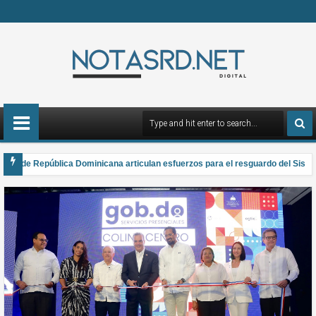
a de República Dominicana articulan esfuerzos para el resguardo del Sistema 
a el Premio Anual Nacional de Poesía Salomé Ureña de Henríquez 2026