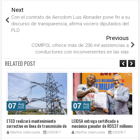
Next
Con el contrato de Aerodom Luis Abinader pone fin a su
discurso de transparencia, afirma vocero diputados del
PLD
Previous
COMIPOL ofrece más de 236 mil asistencias a
conductores con inconvenientes en las vías
RELATED POST
07
07
Aug
Aug
2026
2026
ETED realizará mantenimiento
LEIDSA entrega certificado a
S
e
correctivo en línea de transmisión de
mecánico ganador de RD$37 millones
de
la región Sur
con el Loto
so
Martha Valenzuela
2026/8/7
Martha Valenzuela
2026/8/7
c