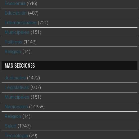
Economía
(646)
Educación
(487)
Internacionales
(721)
Municipales
(151)
Polìticas
(1143)
Religion
(14)
MAS SECCIONES
Judiciales
(1472)
Legislativas
(907)
Municipales
(151)
Nacionales
(14358)
Religion
(14)
Salud
(1747)
Tecnología
(29)