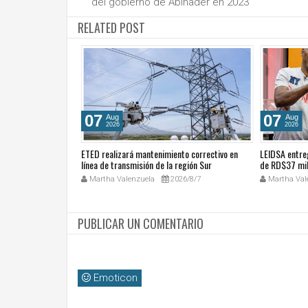
del gobierno de Abinader en 2023
RELATED POST
07
07
Aug
Aug
2026
2026
o, PPG distribuye
ETED realizará mantenimiento correctivo en
LEIDSA entre
avanza en su ruta
línea de transmisión de la región Sur
de RD$37 mil
26/8/7
Martha Valenzuela
2026/8/7
Martha Val
PUBLICAR UN COMENTARIO
Emoticon