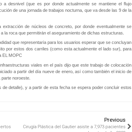
o a desnivel (que es por donde actualmente se mantiene el flujo
cución de una jornada de trabajos nocturna, que va desde las 9 de la
 extracción de núcleos de concreto, por donde eventualmente se
 a la roca que permitirán el aseguramiento de dichas estructuras.
odidad que representaría para los usuarios esperar que se concluyan
sito por estos dos carriles (como esta actualmente el lado sur), para
orma EL MOPC
infraestructuras viales en el país dijo que este trabajo de colocación
iciado a partir del día nueve de enero, así como también el inicio de
 parte noroeste.
de detalle), y a partir de esta fecha se espera poder concluir estos
Previous
iertos
Cirugía Plástica del Gautier asiste a 7,973 pacientes