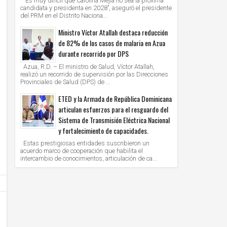
“Es muy difícil que Carolina Mejía no sea la próxima
candidata y presidenta en 2028”, aseguró el presidente
del PRM en el Distrito Naciona...
Ministro Víctor Atallah destaca reducción
de 82% de los casos de malaria en Azua
durante recorrido por DPS
Azua, R.D. – El ministro de Salud, Víctor Atallah,
realizó un recorrido de supervisión por las Direcciones
Provinciales de Salud (DPS) de ...
ETED y la Armada de República Dominicana
articulan esfuerzos para el resguardo del
Sistema de Transmisión Eléctrica Nacional
y fortalecimiento de capacidades.
Estas prestigiosas entidades suscribieron un
acuerdo marco de cooperación que habilita el
intercambio de conocimientos, articulación de ca...