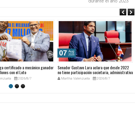
durante el año 2023
07
Aug
2026
ga certificado a mecánico ganador
Senador Gustavo Lara aclara que desde 2022
lones con el Loto
no tiene participación societaria, administrativa
ni comercial en GESPRO
enzuela
2026/8/7
Martha Valenzuela
2026/8/7