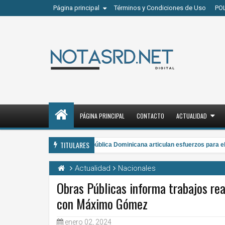
Página principal
Términos y Condiciones de Uso
PO
PÁGINA PRINCIPAL
CONTACTO
ACTUALIDAD
TITULARES
ETED y la Armada de República Dominicana articulan esfuerzos para el re
 PM
Actualidad
Nacionales
Obras Públicas informa trabajos real
con Máximo Gómez
7
Aug
2026
enero 02, 2024