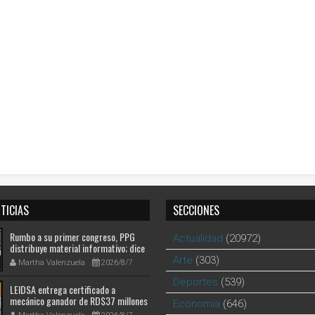
TICIAS
SECCIONES
Rumbo a su primer congreso, PPG
Actualidad
(20972)
distribuye material informativo; dice
avanza en su ruta hacia la historia
Arte
(303)
Martha Valenzuela
2026/8/7
Deportes
(539)
LEIDSA entrega certificado a
mecánico ganador de RD$37 millones
Economía
(646)
con el Loto