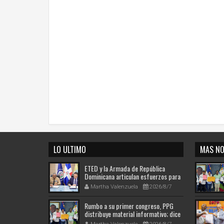
LO ULTIMO
MAS NO
ETED y la Armada de República
Dominicana articulan esfuerzos para
el resguardo del Sistema de
Martha Valenzuela
2026/8/7
Transmisión Eléctrica Nacional y
fortalecimiento de capacidades.
Rumbo a su primer congreso, PPG
distribuye material informativo; dice
avanza en su ruta hacia la historia