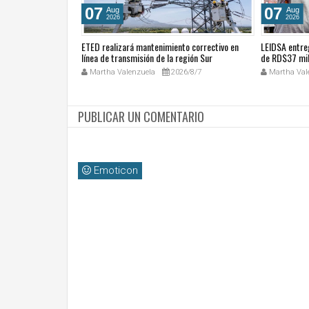
07
07
Aug
Aug
2026
2026
cales de las
ETED realizará mantenimiento correctivo en
LEIDSA entre
ública Dominicana
línea de transmisión de la región Sur
de RD$37 mil
ocial y el trabajo
26/8/7
Martha Valenzuela
2026/8/7
Martha Val
PUBLICAR UN COMENTARIO
Emoticon