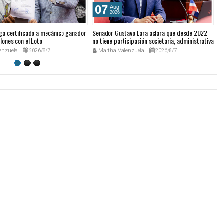
07
Aug
2026
ga certificado a mecánico ganador
Senador Gustavo Lara aclara que desde 2022
lones con el Loto
no tiene participación societaria, administrativa
ni comercial en GESPRO
enzuela
2026/8/7
Martha Valenzuela
2026/8/7