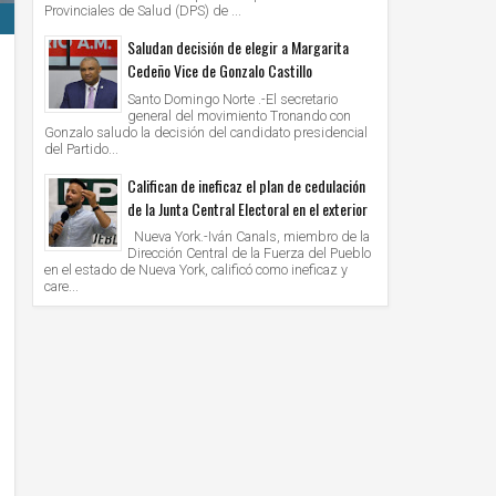
Provinciales de Salud (DPS) de ...
Saludan decisión de elegir a Margarita
Cedeño Vice de Gonzalo Castillo
Santo Domingo Norte .-El secretario
general del movimiento Tronando con
Gonzalo saludo la decisión del candidato presidencial
del Partido...
Califican de ineficaz el plan de cedulación
de la Junta Central Electoral en el exterior
Nueva York.-Iván Canals, miembro de la
Dirección Central de la Fuerza del Pueblo
en el estado de Nueva York, calificó como ineficaz y
care...