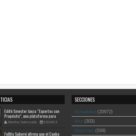
TICIAS
SECCIONES
Edith Smester lanza “Expertos con
Actualidad
(20972)
Propósito”, una plataforma para
conectar el conocimiento con nuevas
Arte
(303)
Martha Valenzuela
2026/8/3
oportunidades profesionales
Deportes
(539)
Fellito Suberví afirma que el Caoba