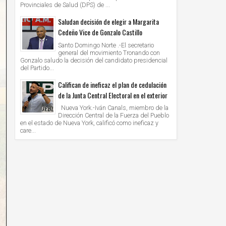
Provinciales de Salud (DPS) de ...
Saludan decisión de elegir a Margarita
Cedeño Vice de Gonzalo Castillo
Santo Domingo Norte .-El secretario
general del movimiento Tronando con
Gonzalo saludo la decisión del candidato presidencial
del Partido...
Califican de ineficaz el plan de cedulación
de la Junta Central Electoral en el exterior
Nueva York.-Iván Canals, miembro de la
Dirección Central de la Fuerza del Pueblo
en el estado de Nueva York, calificó como ineficaz y
care...