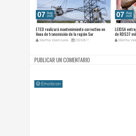
07
07
Aug
Aug
2026
2026
cales de las
ETED realizará mantenimiento correctivo en
LEIDSA entre
ública Dominicana
línea de transmisión de la región Sur
de RD$37 mil
ocial y el trabajo
26/8/7
Martha Valenzuela
2026/8/7
Martha Val
PUBLICAR UN COMENTARIO
Emoticon