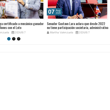
07
Aug
2026
ga certificado a mecánico ganador
Senador Gustavo Lara aclara que desde 2022
lones con el Loto
no tiene participación societaria, administrativa
ni comercial en GESPRO
enzuela
2026/8/7
Martha Valenzuela
2026/8/7