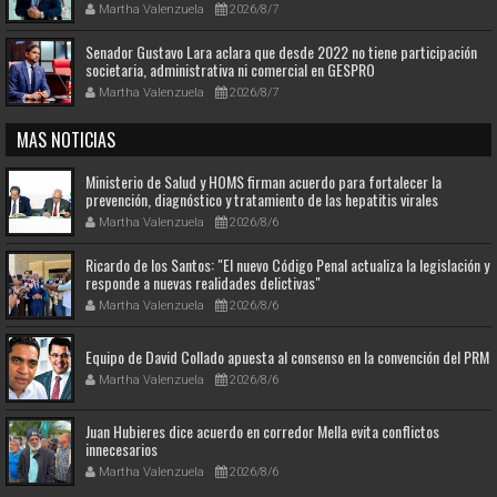
Caribe Santo Domingo 2026
Martha Valenzuela
2026/8/7
Senador Gustavo Lara aclara que desde 2022 no tiene participación
societaria, administrativa ni comercial en GESPRO
Martha Valenzuela
2026/8/7
MAS NOTICIAS
Ministerio de Salud y HOMS firman acuerdo para fortalecer la
prevención, diagnóstico y tratamiento de las hepatitis virales
Martha Valenzuela
2026/8/6
Ricardo de los Santos: "El nuevo Código Penal actualiza la legislación y
responde a nuevas realidades delictivas"
Martha Valenzuela
2026/8/6
Equipo de David Collado apuesta al consenso en la convención del PRM
Martha Valenzuela
2026/8/6
Juan Hubieres dice acuerdo en corredor Mella evita conflictos
innecesarios
Martha Valenzuela
2026/8/6