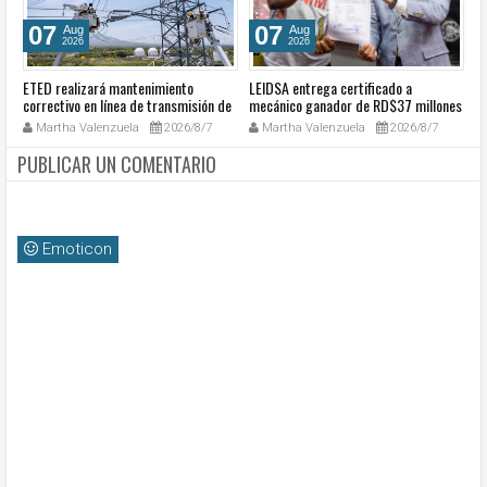
07
07
Aug
Aug
2026
2026
ETED realizará mantenimiento
LEIDSA entrega certificado a
S
a
correctivo en línea de transmisión de
mecánico ganador de RD$37 millones
de
go
la región Sur
con el Loto
so
Martha Valenzuela
2026/8/7
Martha Valenzuela
2026/8/7
c
PUBLICAR UN COMENTARIO
Emoticon