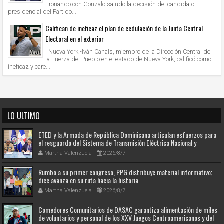
Tronando con Gonzalo saludo la decisión del candidato
presidencial del Partido...
Califican de ineficaz el plan de cedulación de la Junta Central
Electoral en el exterior
Nueva York.-Iván Canals, miembro de la Dirección Central de
la Fuerza del Pueblo en el estado de Nueva York, calificó como
ineficaz y care...
LO ULTIMO
ETED y la Armada de República Dominicana articulan esfuerzos para
el resguardo del Sistema de Transmisión Eléctrica Nacional y
fortalecimiento de capacidades.
Martha Valenzuela
2026/8/7
Rumbo a su primer congreso, PPG distribuye material informativo;
dice avanza en su ruta hacia la historia
Martha Valenzuela
2026/8/7
Comedores Comunitarios de DASAC garantiza alimentación de miles
de voluntarios y personal de los XXV Juegos Centroamericanos y del