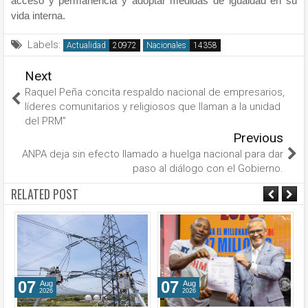
acceso y permanencia y adoptar medidas de igualdad en su
vida interna.
Labels:
Actualidad
Nacionales
Next
Raquel Peña concita respaldo nacional de empresarios,
líderes comunitarios y religiosos que llaman a la unidad
del PRM”
Previous
ANPA deja sin efecto llamado a huelga nacional para dar
paso al diálogo con el Gobierno.
RELATED POST
07
07
Aug
Aug
2026
2026