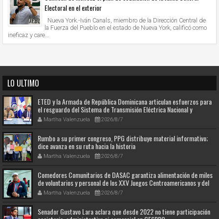
Electoral en el exterior
Nueva York.-Iván Canals, miembro de la Dirección Central de
la Fuerza del Pueblo en el estado de Nueva York, calificó como
ineficaz y care...
LO ULTIMO
ETED y la Armada de República Dominicana articulan esfuerzos para
el resguardo del Sistema de Transmisión Eléctrica Nacional y
fortalecimiento de capacidades.
Martha Valenzuela
2026/8/7
Rumbo a su primer congreso, PPG distribuye material informativo;
dice avanza en su ruta hacia la historia
Martha Valenzuela
2026/8/7
Comedores Comunitarios de DASAC garantiza alimentación de miles
de voluntarios y personal de los XXV Juegos Centroamericanos y del
Caribe Santo Domingo 2026
Martha Valenzuela
2026/8/7
Senador Gustavo Lara aclara que desde 2022 no tiene participación