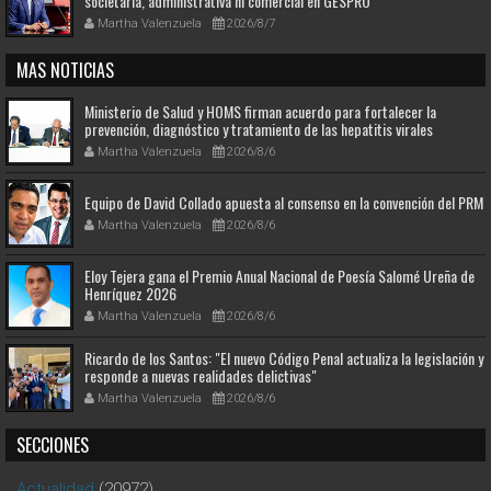
societaria, administrativa ni comercial en GESPRO
Martha Valenzuela
2026/8/7
MAS NOTICIAS
Ministerio de Salud y HOMS firman acuerdo para fortalecer la
prevención, diagnóstico y tratamiento de las hepatitis virales
Martha Valenzuela
2026/8/6
Equipo de David Collado apuesta al consenso en la convención del PRM
Martha Valenzuela
2026/8/6
Eloy Tejera gana el Premio Anual Nacional de Poesía Salomé Ureña de
Henríquez 2026
Martha Valenzuela
2026/8/6
Ricardo de los Santos: "El nuevo Código Penal actualiza la legislación y
responde a nuevas realidades delictivas"
Martha Valenzuela
2026/8/6
SECCIONES
Actualidad
(20972)