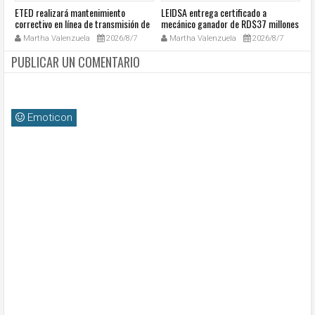
ETED realizará mantenimiento
LEIDSA entrega certificado a
S
a
correctivo en línea de transmisión de
mecánico ganador de RD$37 millones
de
go
la región Sur
con el Loto
so
Martha Valenzuela
2026/8/7
Martha Valenzuela
2026/8/7
c
PUBLICAR UN COMENTARIO
Emoticon