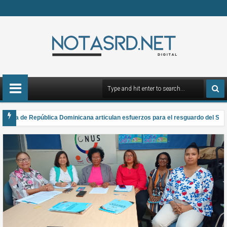
da de República Dominicana articulan esfuerzos para el resguardo del Sistema
ana el Premio Anual Nacional de Poesía Salomé Ureña de Henríquez 2026