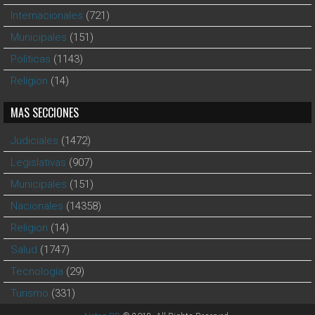
Internacionales
(721)
Municipales
(151)
Polìticas
(1143)
Religion
(14)
MAS SECCIONES
Judiciales
(1472)
Legislativas
(907)
Municipales
(151)
Nacionales
(14358)
Religion
(14)
Salud
(1747)
Tecnología
(29)
Turismo
(331)