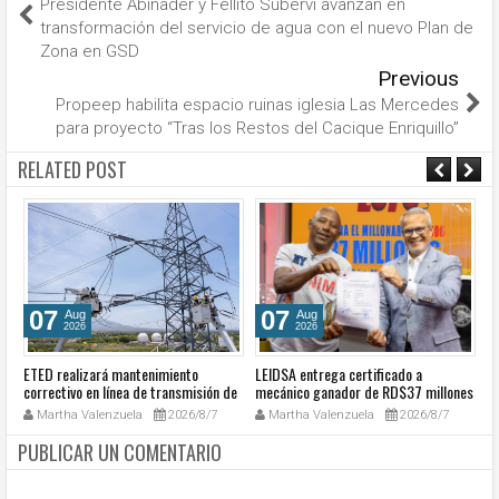
Presidente Abinader y Fellito Suberví avanzan en
transformación del servicio de agua con el nuevo Plan de
Zona en GSD
Previous
Propeep habilita espacio ruinas iglesia Las Mercedes
para proyecto “Tras los Restos del Cacique Enriquillo”
RELATED POST
07
07
Aug
Aug
2026
2026
ETED realizará mantenimiento
LEIDSA entrega certificado a
S
e
correctivo en línea de transmisión de
mecánico ganador de RD$37 millones
de
la región Sur
con el Loto
so
Martha Valenzuela
2026/8/7
Martha Valenzuela
2026/8/7
c
PUBLICAR UN COMENTARIO