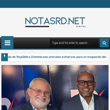
rmada de República Dominicana articulan esfuerzos para el resguardo del Sist
 gana el Premio Anual Nacional de Poesía Salomé Ureña de Henríquez 2026