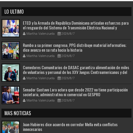
LO ULTIMO
ETED y la Armada de República Dominicana articulan esfuerzos para
el resguardo del Sistema de Transmisión Eléctrica Nacional y
fortalecimiento de capacidades.
Martha Valenzuela
2026/8/7
Rumbo a su primer congreso, PPG distribuye material informativo;
dice avanza en su ruta hacia la historia
Martha Valenzuela
2026/8/7
Comedores Comunitarios de DASAC garantiza alimentación de miles
de voluntarios y personal de los XXV Juegos Centroamericanos y del
Caribe Santo Domingo 2026
Martha Valenzuela
2026/8/7
Senador Gustavo Lara aclara que desde 2022 no tiene participación
societaria, administrativa ni comercial en GESPRO
Martha Valenzuela
2026/8/7
MAS NOTICIAS
Juan Hubieres dice acuerdo en corredor Mella evita conflictos
innecesarios