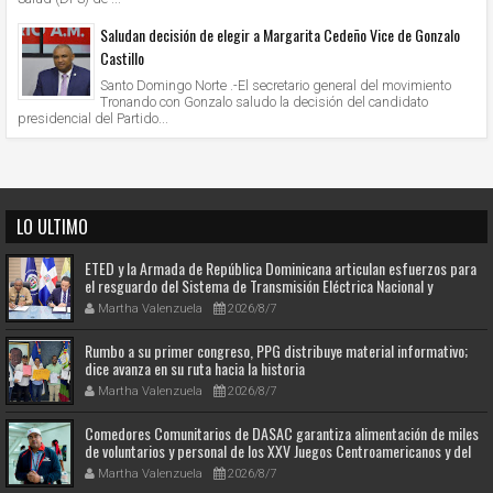
Saludan decisión de elegir a Margarita Cedeño Vice de Gonzalo
Castillo
Santo Domingo Norte .-El secretario general del movimiento
Tronando con Gonzalo saludo la decisión del candidato
presidencial del Partido...
LO ULTIMO
ETED y la Armada de República Dominicana articulan esfuerzos para
el resguardo del Sistema de Transmisión Eléctrica Nacional y
fortalecimiento de capacidades.
Martha Valenzuela
2026/8/7
Rumbo a su primer congreso, PPG distribuye material informativo;
dice avanza en su ruta hacia la historia
Martha Valenzuela
2026/8/7
Comedores Comunitarios de DASAC garantiza alimentación de miles
de voluntarios y personal de los XXV Juegos Centroamericanos y del
Caribe Santo Domingo 2026
Martha Valenzuela
2026/8/7