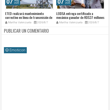
07
07
Aug
Aug
2026
2026
ETED realizará mantenimiento
LEIDSA entrega certificado a
S
a
correctivo en línea de transmisión de
mecánico ganador de RD$37 millones
de
go
la región Sur
con el Loto
so
Martha Valenzuela
2026/8/7
Martha Valenzuela
2026/8/7
c
PUBLICAR UN COMENTARIO
Emoticon