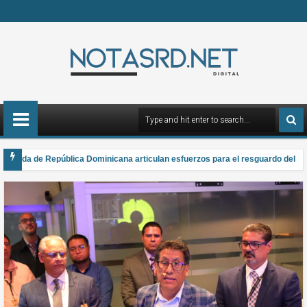
rmada de República Dominicana articulan esfuerzos para el resguardo del Sist
 gana el Premio Anual Nacional de Poesía Salomé Ureña de Henríquez 2026