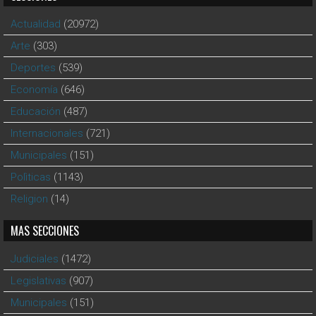
Actualidad
(20972)
Arte
(303)
Deportes
(539)
Economía
(646)
Educación
(487)
Internacionales
(721)
Municipales
(151)
Polìticas
(1143)
Religion
(14)
MAS SECCIONES
Judiciales
(1472)
Legislativas
(907)
Municipales
(151)