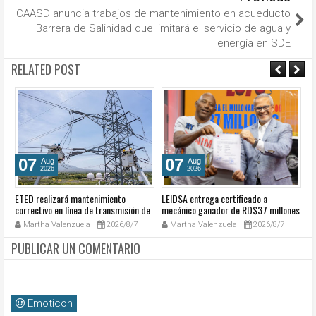
CAASD anuncia trabajos de mantenimiento en acueducto
Barrera de Salinidad que limitará el servicio de agua y
energía en SDE
RELATED POST
07
07
Aug
Aug
2026
2026
ETED realizará mantenimiento
LEIDSA entrega certificado a
S
e
correctivo en línea de transmisión de
mecánico ganador de RD$37 millones
de
la región Sur
con el Loto
so
Martha Valenzuela
2026/8/7
Martha Valenzuela
2026/8/7
c
PUBLICAR UN COMENTARIO
Emoticon