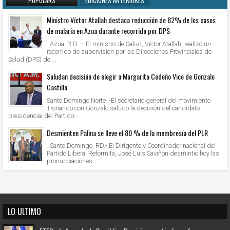
POPULARS
EDICIONES ANTERIORES
Ministro Víctor Atallah destaca reducción de 82% de los casos
de malaria en Azua durante recorrido por DPS
Azua, R.D. – El ministro de Salud, Víctor Atallah, realizó un
recorrido de supervisión por las Direcciones Provinciales de
Salud (DPS) de ...
Saludan decisión de elegir a Margarita Cedeño Vice de Gonzalo
Castillo
Santo Domingo Norte .-El secretario general del movimiento
Tronando con Gonzalo saludo la decisión del candidato
presidencial del Partido...
Desmienten Palina se lleve el 80 % de la membresía del PLR
Santo Domingo, RD.- El Dirigente y Coordinador nacional del
Partido Liberal Reformita, José Luis Saviñòn desmintió hoy las
pronunciaciones...
LO ULTIMO