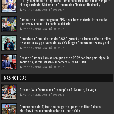
ETED y la Armada de República Dominicana articulan esfuerzos para
el resguardo del Sistema de Transmisión Eléctrica Nacional y
fortalecimiento de capacidades.
Martha Valenzuela
2026/8/7
Rumbo a su primer congreso, PPG distribuye material informativo;
dice avanza en su ruta hacia la historia
Martha Valenzuela
2026/8/7
Comedores Comunitarios de DASAC garantiza alimentación de miles
de voluntarios y personal de los XXV Juegos Centroamericanos y del
Caribe Santo Domingo 2026
Martha Valenzuela
2026/8/7
Senador Gustavo Lara aclara que desde 2022 no tiene participación
societaria, administrativa ni comercial en GESPRO
Martha Valenzuela
2026/8/7
MAS NOTICIAS
Arranca “A la Escuela con Propeep” en El Caimito, La Vega
Martha Valenzuela
2026/8/5
Comandante del Ejército reinaugura el puesto militar Aniceto
Martínez tras su remodelación en Hondo Valle