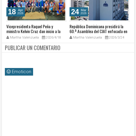
18
24
Apr
Mar
2026
2026
Vicepresidenta Raquel Peña y
República Dominicana presidirá la
Se
ministro Kelvin Cruz dan inicio a la
60.ª Asamblea del CIAT enfocada en
c
reparación del Club Pueblo Nuevo en
transformación digital tributaria en
Martha Valenzuela
2026/4/18
Martha Valenzuela
2026/3/24
Santiago
Punta Cana
PUBLICAR UN COMENTARIO
Emoticon