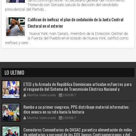
Santo Domingo Norte .-El secretario general del movimiento
Tronando con Gonzalo saludo la decisión del candidato
presidencial del Partido...
Califican de ineficaz el plan de cedulación de la Junta Central
Electoral en el exterior
Nueva York.-Iván Canals, miembro de la Dirección Central de
la Fuerza del Pueblo en el estado de Nueva York, calificó como
ineficaz y care...
LO ULTIMO
ETED y la Armada de República Dominicana articulan esfuerzos para
el resguardo del Sistema de Transmisión Eléctrica Nacional y
fortalecimiento de capacidades.
Martha Valenzuela
2026/8/7
Rumbo a su primer congreso, PPG distribuye material informativo;
dice avanza en su ruta hacia la historia
Martha Valenzuela
2026/8/7
Comedores Comunitarios de DASAC garantiza alimentación de miles
de voluntarios y personal de los XXV Juegos Centroamericanos y del