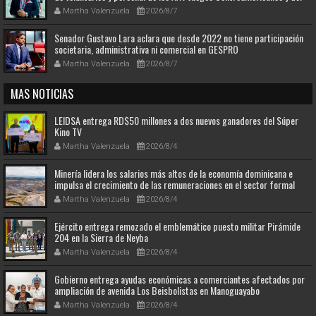
Caribe Santo Domingo 2026
Martha Valenzuela
2026/8/7
Senador Gustavo Lara aclara que desde 2022 no tiene participación
societaria, administrativa ni comercial en GESPRO
Martha Valenzuela
2026/8/7
MAS NOTICIAS
LEIDSA entrega RD$50 millones a dos nuevos ganadores del Súper
Kino TV
Martha Valenzuela
2026/8/4
Minería lidera los salarios más altos de la economía dominicana e
impulsa el crecimiento de las remuneraciones en el sector formal
Martha Valenzuela
2026/8/4
Ejército entrega remozado el emblemático puesto militar Pirámide
204 en la Sierra de Neyba
Martha Valenzuela
2026/8/4
Gobierno entrega ayudas económicas a comerciantes afectados por
ampliación de avenida Los Beisbolistas en Manoguayabo
Martha Valenzuela
2026/8/4