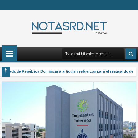
rmada de República Dominicana articulan esfuerzos para el resguardo del Sist
a gana el Premio Anual Nacional de Poesía Salomé Ureña de Henríquez 2026