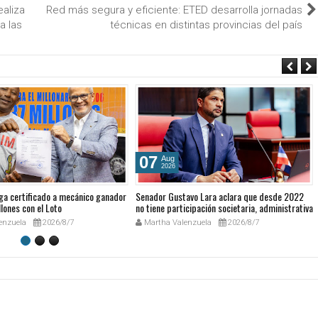
aliza
Red más segura y eficiente: ETED desarrolla jornadas
a las
técnicas en distintas provincias del país
07
Aug
2026
ga certificado a mecánico ganador
Senador Gustavo Lara aclara que desde 2022
lones con el Loto
no tiene participación societaria, administrativa
ni comercial en GESPRO
enzuela
2026/8/7
Martha Valenzuela
2026/8/7