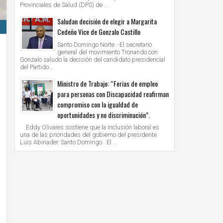
Provinciales de Salud (DPS) de ...
Saludan decisión de elegir a Margarita
Cedeño Vice de Gonzalo Castillo
Santo Domingo Norte .-El secretario
general del movimiento Tronando con
Gonzalo saludo la decisión del candidato presidencial
del Partido...
Ministro de Trabajo: “Ferias de empleo
para personas con Discapacidad reafirman
compromiso con la igualdad de
oportunidades y no discriminación”.
Eddy Olivares sostiene que la inclusión laboral es
una de las prioridades del gobierno del presidente
Luis Abinader. Santo Domingo . El ...