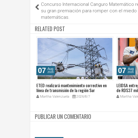
Concurso Internacional Canguro Matemático re
su gran premiación para romper con el miedo 
matemáticas.
RELATED POST
07
07
Aug
Aug
2026
2026
cales de las
ETED realizará mantenimiento correctivo en
LEIDSA entre
ública Dominicana
línea de transmisión de la región Sur
de RD$37 mil
ocial y el trabajo
26/8/7
Martha Valenzuela
2026/8/7
Martha Val
PUBLICAR UN COMENTARIO