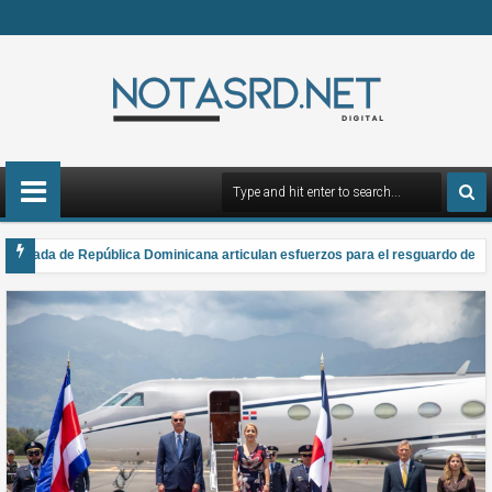
Armada de República Dominicana articulan esfuerzos para el resguardo del Sis
a gana el Premio Anual Nacional de Poesía Salomé Ureña de Henríquez 2026