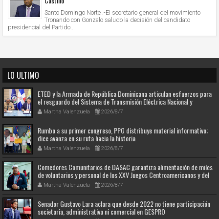
Castillo
Santo Domingo Norte .-El secretario general del movimiento
Tronando con Gonzalo saludo la decisión del candidato
presidencial del Partido...
LO ULTIMO
ETED y la Armada de República Dominicana articulan esfuerzos para
el resguardo del Sistema de Transmisión Eléctrica Nacional y
fortalecimiento de capacidades.
Martha Valenzuela
2026/8/7
Rumbo a su primer congreso, PPG distribuye material informativo;
dice avanza en su ruta hacia la historia
Martha Valenzuela
2026/8/7
Comedores Comunitarios de DASAC garantiza alimentación de miles
de voluntarios y personal de los XXV Juegos Centroamericanos y del
Caribe Santo Domingo 2026
Martha Valenzuela
2026/8/7
Senador Gustavo Lara aclara que desde 2022 no tiene participación
societaria, administrativa ni comercial en GESPRO