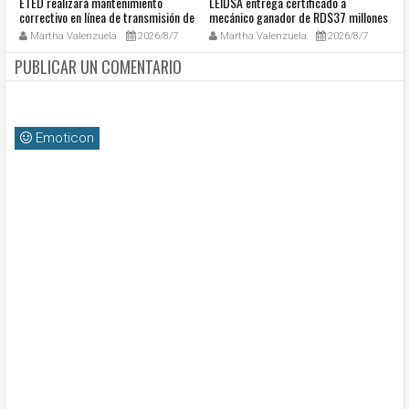
ETED realizará mantenimiento
LEIDSA entrega certificado a
S
a
correctivo en línea de transmisión de
mecánico ganador de RD$37 millones
de
go
la región Sur
con el Loto
so
Martha Valenzuela
2026/8/7
Martha Valenzuela
2026/8/7
c
PUBLICAR UN COMENTARIO
Emoticon