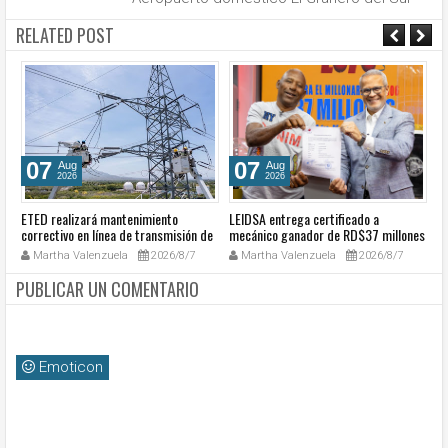
RELATED POST
07
07
Aug
Aug
2026
2026
ETED realizará mantenimiento
LEIDSA entrega certificado a
S
a
correctivo en línea de transmisión de
mecánico ganador de RD$37 millones
de
go
la región Sur
con el Loto
so
Martha Valenzuela
2026/8/7
Martha Valenzuela
2026/8/7
c
PUBLICAR UN COMENTARIO
Emoticon