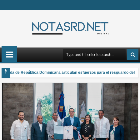
rmada de República Dominicana articulan esfuerzos para el resguardo del Sist
 gana el Premio Anual Nacional de Poesía Salomé Ureña de Henríquez 2026