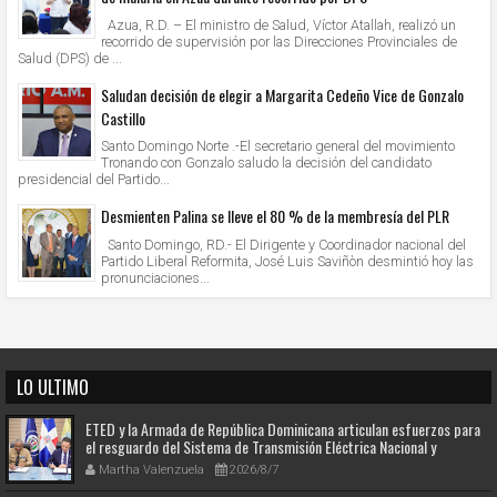
Azua, R.D. – El ministro de Salud, Víctor Atallah, realizó un
recorrido de supervisión por las Direcciones Provinciales de
Salud (DPS) de ...
Saludan decisión de elegir a Margarita Cedeño Vice de Gonzalo
Castillo
Santo Domingo Norte .-El secretario general del movimiento
Tronando con Gonzalo saludo la decisión del candidato
presidencial del Partido...
Desmienten Palina se lleve el 80 % de la membresía del PLR
Santo Domingo, RD.- El Dirigente y Coordinador nacional del
Partido Liberal Reformita, José Luis Saviñòn desmintió hoy las
pronunciaciones...
LO ULTIMO
ETED y la Armada de República Dominicana articulan esfuerzos para
el resguardo del Sistema de Transmisión Eléctrica Nacional y
fortalecimiento de capacidades.
Martha Valenzuela
2026/8/7