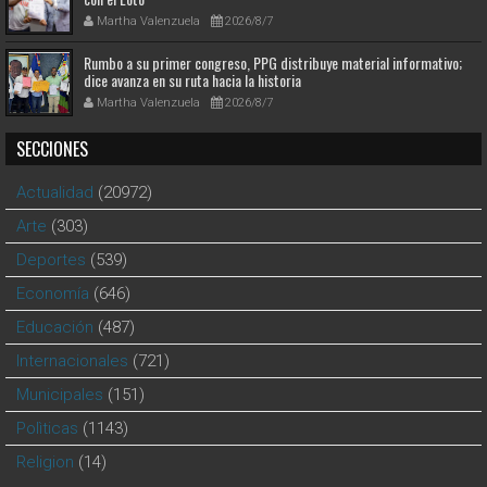
Martha Valenzuela
2026/8/7
Rumbo a su primer congreso, PPG distribuye material informativo;
dice avanza en su ruta hacia la historia
Martha Valenzuela
2026/8/7
SECCIONES
Actualidad
(20972)
Arte
(303)
Deportes
(539)
Economía
(646)
Educación
(487)
Internacionales
(721)
Municipales
(151)
Polìticas
(1143)
Religion
(14)