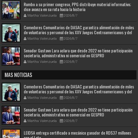
Rumbo a su primer congreso, PPG distribuye material informativo;
dice avanza en su ruta hacia la historia
Martha Valenzuela
2026/8/7
Comedores Comunitarios de DASAC garantiza alimentación de miles
de voluntarios y personal de los XXV Juegos Centroamericanos y del
Caribe Santo Domingo 2026
Martha Valenzuela
2026/8/7
Senador Gustavo Lara aclara que desde 2022 no tiene participación
societaria, administrativa ni comercial en GESPRO
Martha Valenzuela
2026/8/7
MAS NOTICIAS
Comedores Comunitarios de DASAC garantiza alimentación de miles
de voluntarios y personal de los XXV Juegos Centroamericanos y del
Caribe Santo Domingo 2026
Martha Valenzuela
2026/8/7
Senador Gustavo Lara aclara que desde 2022 no tiene participación
societaria, administrativa ni comercial en GESPRO
Martha Valenzuela
2026/8/7
LEIDSA entrega certificado a mecánico ganador de RD$37 millones
con el Loto