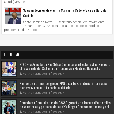
Salud (DPS) de ...
Saludan decisión de elegir a Margarita Cedeño Vice de Gonzalo
Castillo
Santo Domingo Norte .-El secretario general del movimiento
Tronando con Gonzalo saludo la decisión del candidato
presidencial del Partido...
LO ULTIMO
ETED y la Armada de República Dominicana articulan esfuerzos para
el resguardo del Sistema de Transmisión Eléctrica Nacional y
fortalecimiento de capacidades.
Martha Valenzuela
2026/8/7
Rumbo a su primer congreso, PPG distribuye material informativo;
dice avanza en su ruta hacia la historia
Martha Valenzuela
2026/8/7
Comedores Comunitarios de DASAC garantiza alimentación de miles
de voluntarios y personal de los XXV Juegos Centroamericanos y del
Caribe Santo Domingo 2026
Martha Valenzuela
2026/8/7