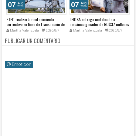
07
07
Aug
Aug
2026
2026
ETED realizará mantenimiento
LEIDSA entrega certificado a
S
a
correctivo en línea de transmisión de
mecánico ganador de RD$37 millones
de
go
la región Sur
con el Loto
so
Martha Valenzuela
2026/8/7
Martha Valenzuela
2026/8/7
c
PUBLICAR UN COMENTARIO
Emoticon