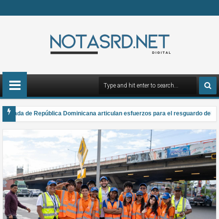
rmada de República Dominicana articulan esfuerzos para el resguardo del Sist
 gana el Premio Anual Nacional de Poesía Salomé Ureña de Henríquez 2026